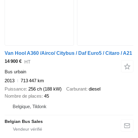
Van Hool A360 /Airco/ Citybus / Daf Euro5 / Citaro / A21
14 900 €
HT
Bus urbain
2013
713 447 km
Puissance
256 ch (188 kW)
Carburant
diesel
Nombre de places
45
Belgique, Tildonk
Belgian Bus Sales