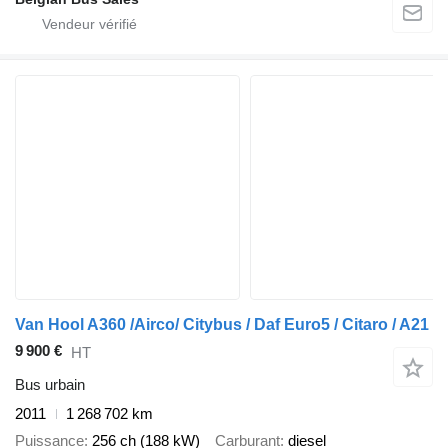
Van Hool A360 /Airco/ Citybus / Daf Euro5 / Citaro / A21
9 900 €
HT
Bus urbain
2011
1 268 702 km
Puissance
256 ch (188 kW)
Carburant
diesel