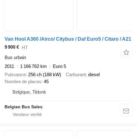
Van Hool A360 /Airco/ Citybus / Daf Euro5 / Citaro / A21
9 900 €
HT
Bus urbain
2011
1 166 762 km
Euro 5
Puissance
256 ch (188 kW)
Carburant
diesel
Nombre de places
45
Belgique, Tildonk
Belgian Bus Sales