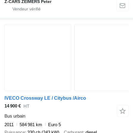
Z-CARS ZEIMERS Peter
IVECO Crossway LE / Citybus /Airco
14 900 €
HT
Bus urbain
2011
584 981 km
Euro 5
Puissance
330 ch (243 kW)
Carburant
diesel