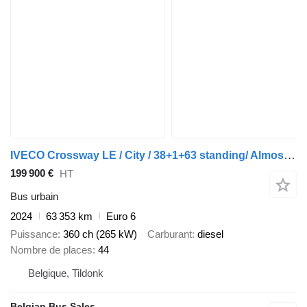
IVECO Crossway LE / City / 38+1+63 standing/ Almost New / Top
199 900 €
HT
Bus urbain
2024
63 353 km
Euro 6
Puissance
360 ch (265 kW)
Carburant
diesel
Nombre de places
44
Belgique, Tildonk
Belgian Bus Sales