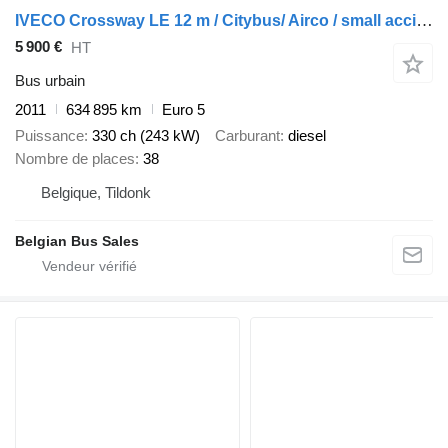
IVECO Crossway LE 12 m / Citybus/ Airco / small accident
5 900 €
HT
Bus urbain
2011
634 895 km
Euro 5
Puissance
330 ch (243 kW)
Carburant
diesel
Nombre de places
38
Belgique, Tildonk
Belgian Bus Sales