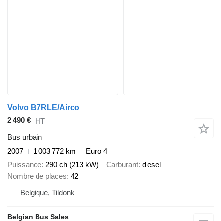
Volvo B7RLE/Airco
2 490 €
HT
Bus urbain
2007
1 003 772 km
Euro 4
Puissance
290 ch (213 kW)
Carburant
diesel
Nombre de places
42
Belgique, Tildonk
Belgian Bus Sales