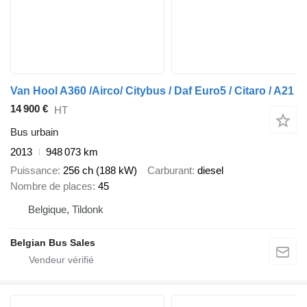
Van Hool A360 /Airco/ Citybus / Daf Euro5 / Citaro / A21
14 900 €
HT
Bus urbain
2013
948 073 km
Puissance
256 ch (188 kW)
Carburant
diesel
Nombre de places
45
Belgique, Tildonk
Belgian Bus Sales