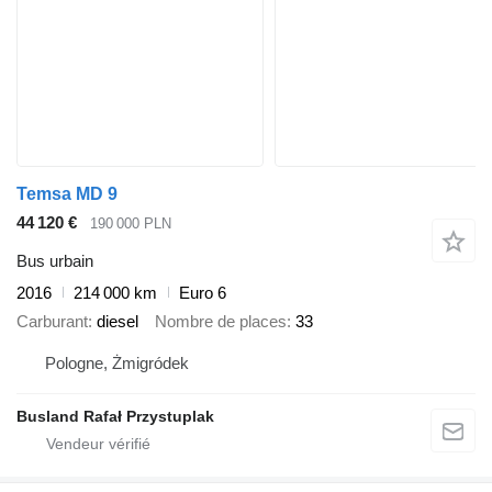
Temsa MD 9
44 120 €
190 000 PLN
Bus urbain
2016
214 000 km
Euro 6
Carburant
diesel
Nombre de places
33
Pologne, Żmigródek
Busland Rafał Przystuplak