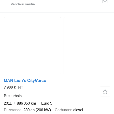
MAN Lion's City/Airco
7 900 €
HT
Bus urbain
2011
886 950 km
Euro 5
Puissance
280 ch (206 kW)
Carburant
diesel