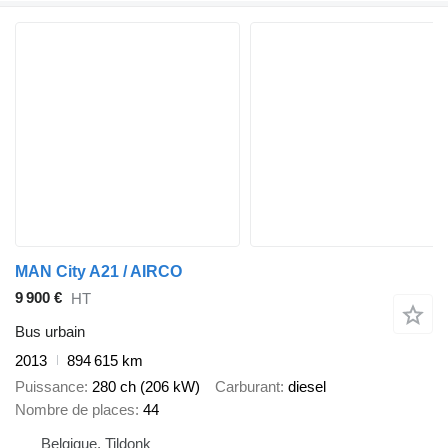
MAN City A21 / AIRCO
9 900 €
HT
Bus urbain
2013
894 615 km
Puissance
280 ch (206 kW)
Carburant
diesel
Nombre de places
44
Belgique, Tildonk