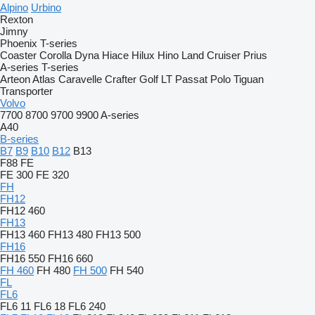
Alpino
Urbino
Rexton
Jimny
Phoenix
T-series
Coaster
Corolla
Dyna
Hiace
Hilux
Hino
Land Cruiser
Prius
A-series
T-series
Arteon
Atlas
Caravelle
Crafter
Golf
LT
Passat
Polo
Tiguan
Transporter
Volvo
7700
8700
9700
9900
A-series
A40
B-series
B7
B9
B10
B12
B13
F88
FE
FE 300
FE 320
FH
FH12
FH12 460
FH13
FH13 460
FH13 480
FH13 500
FH16
FH16 550
FH16 660
FH 460
FH 480
FH 500
FH 540
FL
FL6
FL6 11
FL6 18
FL6 240