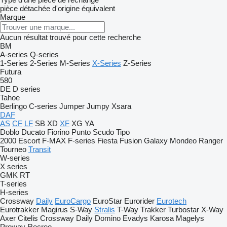
pièce détachée d'origine
équivalent
Marque
Aucun résultat trouvé pour cette recherche
BM
A-series
Q-series
1-Series
2-Series
M-Series
X-Series
Z-Series
Futura
580
DE
D series
Tahoe
Berlingo
C-series
Jumper
Jumpy
Xsara
DAF
AS
CF
LF
SB
XD
XF
XG
YA
Doblo
Ducato
Fiorino
Punto
Scudo
Tipo
2000
Escort
F-MAX
F-series
Fiesta
Fusion
Galaxy
Mondeo
Ranger
Tourneo
Transit
W-series
X series
GMK
RT
T-series
H-series
Crossway
Daily
EuroCargo
EuroStar
Eurorider
Eurotech
Eurotrakker
Magirus
S-Way
Stralis
T-Way
Trakker
Turbostar
X-Way
Axer
Citelis
Crossway
Daily
Domino
Evadys
Karosa
Magelys
Proway
Recreo