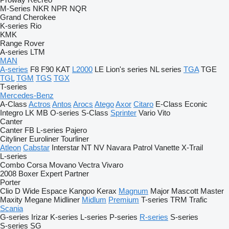
M-Series
NKR
NPR
NQR
Grand Cherokee
K-series
Rio
KMK
Range Rover
A-series
LTM
MAN
A-series
F8
F90
KAT
L2000
LE
Lion's series
NL series
TGA
TGE
TGL
TGM
TGS
TGX
T-series
Mercedes-Benz
A-Class
Actros
Antos
Arocs
Atego
Axor
Citaro
E-Class
Econic
Integro
LK
MB
O-series
S-Class
Sprinter
Vario
Vito
Canter
Canter
FB
L-series
Pajero
Cityliner
Euroliner
Tourliner
Atleon
Cabstar
Interstar
NT
NV
Navara
Patrol
Vanette
X-Trail
L-series
Combo
Corsa
Movano
Vectra
Vivaro
2008
Boxer
Expert
Partner
Porter
Clio
D Wide
Espace
Kangoo
Kerax
Magnum
Major
Mascott
Master
Maxity
Megane
Midliner
Midlum
Premium
T-series
TRM
Trafic
Scania
G-series
Irizar
K-series
L-series
P-series
R-series
S-series
S-series
SG