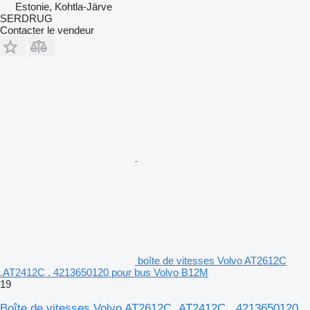
Estonie, Kohtla-Järve
SERDRUG
Contacter le vendeur
boîte de vitesses Volvo AT2612C
.AT2412C . 4213650120 pour bus Volvo B12M
19
Boîte de vitesses Volvo AT2612C .AT2412C . 4213650120