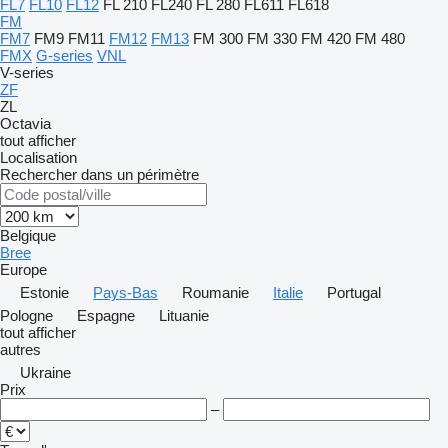
FL7
FL10
FL12
FL 210
FL240
FL 280
FL611
FL618
FM
FM7
FM9
FM11
FM12
FM13
FM 300
FM 330
FM 420
FM 480
FMX
G-series
VNL
V-series
ZF
ZL
Octavia
tout afficher
Localisation
Rechercher dans un périmètre
Belgique
Bree
Europe
Estonie
Pays-Bas
Roumanie
Italie
Portugal
Pologne
Espagne
Lituanie
tout afficher
autres
Ukraine
Prix
–