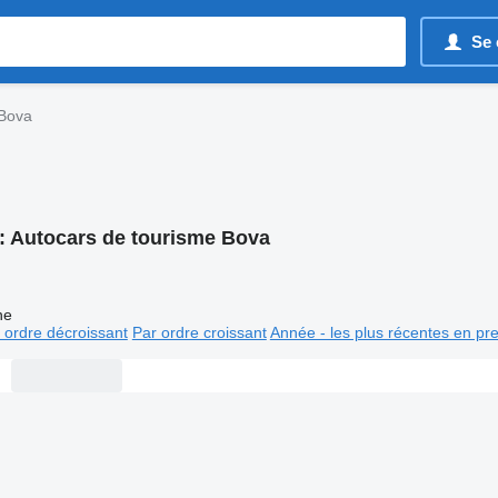
Se 
 Bova
:
Autocars de tourisme Bova
ne
 ordre décroissant
Par ordre croissant
Année - les plus récentes en pr