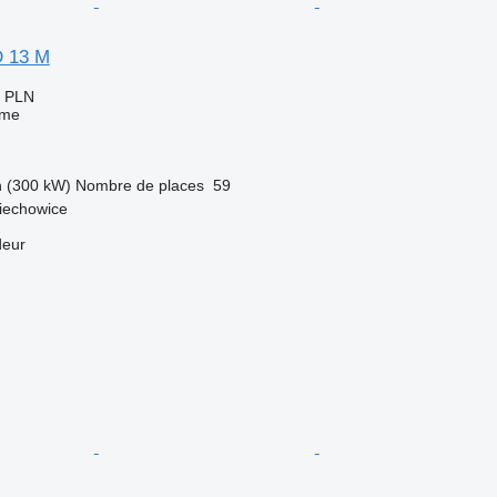
 13 M
0 PLN
sme
h (300 kW)
Nombre de places
59
iechowice
deur