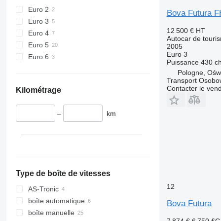
Euro 2
Bova Futura 
Euro 3
12 500 €
HT
Euro 4
Autocar de touri
Euro 5
2005
Euro 3
Euro 6
Puissance
430 c
Pologne, Ośw
Transport Osobo
Contacter le ven
Kilométrage
–
km
Type de boîte de vitesses
12
AS-Tronic
boîte automatique
Bova Futura
boîte manuelle
7 874 €
6 750 £