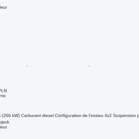
deur
PLN
sme
h (266 kW)
Carburant
diesel
Configuration de l'essieu
4x2
Suspension
ojeck
deur