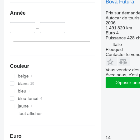
Bova Futura
Prix sur demand
Année
Autocar de touri
2006
1 491 820 km
–
Euro 4
Puissance
428 c
Italie
Fleequid
Contacter le ven
Couleur
Vous vendez des 
Avec nous, c'est 
beige
Déposer une
blanc
bleu
bleu foncé
jaune
tout afficher
Euro
14