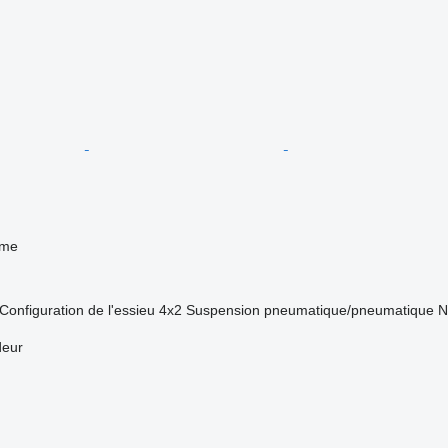
sme
Configuration de l'essieu
4x2
Suspension
pneumatique/pneumatique
N
deur