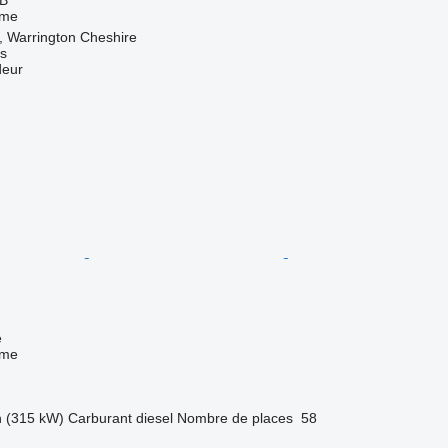
sme
 Warrington Cheshire
s
deur
e
sme
h (315 kW)
Carburant
diesel
Nombre de places
58