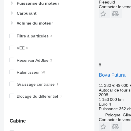
Fleequid
Puissance du moteur
Contacter le ven
Carburant
Volume du moteur
Filtre à particules
VEE
Réservoir AdBlue
8
Ralentisseur
Bova Futura
Graissage centralisé
11 380 €
49 000 
Autocar de touri
2008
Blocage du différentiel
1 153 000 km
Euro 4
Puissance
362 c
Pologne, Glin
Contacter le ven
Cabine