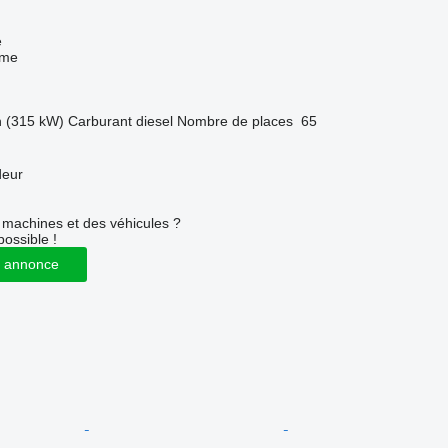
e
sme
h (315 kW)
Carburant
diesel
Nombre de places
65
deur
machines et des véhicules ?
possible !
 annonce