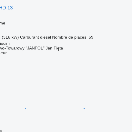
FHD 13
sme
h (316 kW)
Carburant
diesel
Nombre de places
59
ięcim
wo-Towarowy "JANPOL" Jan Pięta
deur
GB