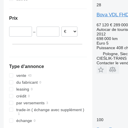
28
Allemagne
Ukraine
Hongrie
Bova VDL FHD
Prix
Roumanie
67 120 €
289 00
Italie
Autocar de touri
–
République tchèque
2012
698 000 km
France
Euro 5
Slovaquie
Puissance
408 c
Pologne, Siec
tout afficher
CIEŚLIK-TRANS
Contacter le ven
Type d'annonce
vente
du fabricant
leasing
crédit
par versements
trade-in ( échange avec supplément )
100
échange