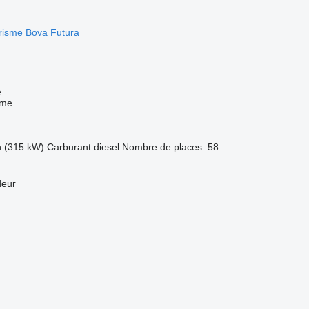
e
sme
h (315 kW)
Carburant
diesel
Nombre de places
58
deur