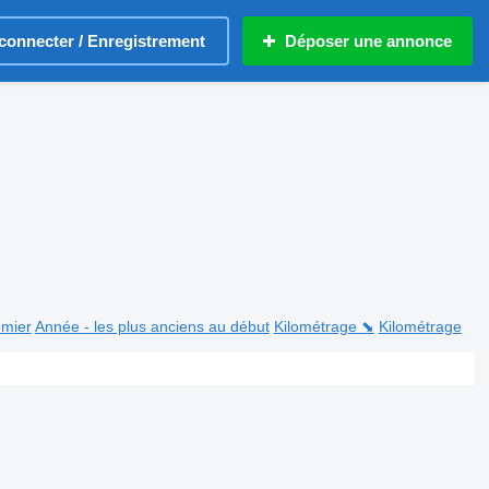
connecter / Enregistrement
Déposer une annonce
emier
Année - les plus anciens au début
Kilométrage ⬊
Kilométrage