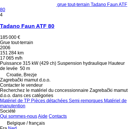
grue tout-terrain Tadano Faun ATF
80
4
Tadano Faun ATF 80
185 000 €
Grue tout-terrain
2006
151 284 km
17 065 m/h
Puissance
315 kW (429 ch)
Suspension
hydraulique
Hauteur
de levée
50 m
Croatie, Brezje
Zagrebački mamut d.o.o.
Contacter le vendeur
Recherchez le matériel du concessionnaire Zagrebački mamut
d.o.o. dans ces catégories
Matériel de TP
Pièces détachées
Semi-remorques
Matériel de
manutention
Société
Qui sommes-nous
Aide
Contacts
Belgique / français
Fra
Ned