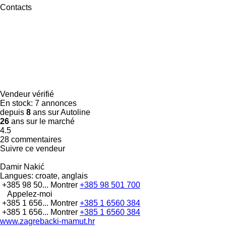
Contacts
Vendeur vérifié
En stock:
7 annonces
depuis
8
ans sur Autoline
26
ans sur le marché
4.5
28 commentaires
Suivre ce vendeur
Damir Nakić
Langues:
croate, anglais
+385 98 50...
Montrer
+385 98 501 700
Appelez-moi
+385 1 656...
Montrer
+385 1 6560 384
+385 1 656...
Montrer
+385 1 6560 384
www.zagrebacki-mamut.hr