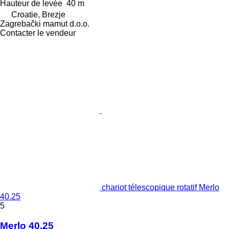
Hauteur de levée
40 m
Croatie, Brezje
Zagrebački mamut d.o.o.
Contacter le vendeur
chariot télescopique rotatif Merlo
40.25
5
Merlo 40.25