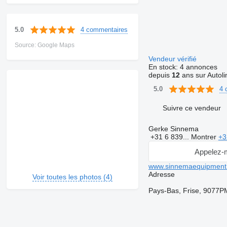
4 commentaires
5.0
Source: Google Maps
Vendeur vérifié
En stock:
4 annonces
depuis
12
ans sur Autoli
4 
5.0
Suivre ce vendeur
Gerke Sinnema
+31 6 839...
Montrer
+3
Appelez-
www.sinnemaequipment
Adresse
Voir toutes les photos (4)
Pays-Bas, Frise, 9077