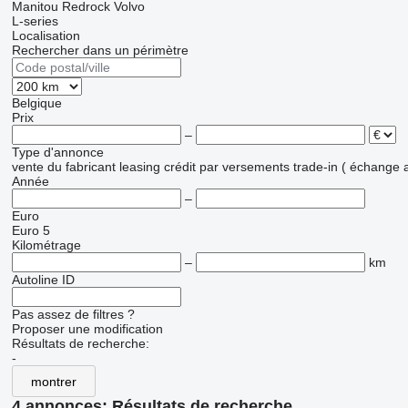
Manitou
Redrock
Volvo
L-series
Localisation
Rechercher dans un périmètre
Belgique
Prix
–
Type d'annonce
vente
du fabricant
leasing
crédit
par versements
trade-in ( échange 
Année
–
Euro
Euro 5
Kilométrage
–
km
Autoline ID
Pas assez de filtres ?
Proposer une modification
Résultats de recherche:
-
montrer
4 annonces:
Résultats de recherche