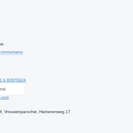
ne
commentaires
1 6 83975624
moi
.com
PM, Vrouwenparochie, Hamerenweg 17