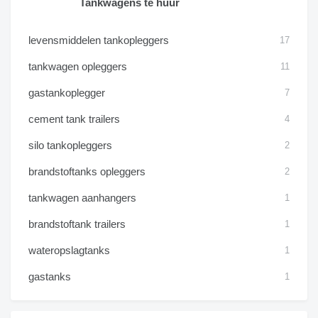
Tankwagens te huur
levensmiddelen tankopleggers
17
tankwagen opleggers
11
gastankoplegger
7
cement tank trailers
4
silo tankopleggers
2
brandstoftanks opleggers
2
tankwagen aanhangers
1
brandstoftank trailers
1
wateropslagtanks
1
gastanks
1