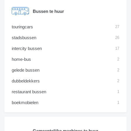
Bussen te huur
touringcars
27
stadsbussen
26
intercity bussen
17
home-bus
2
gelede bussen
2
dubbeldekkers
2
restaurant bussen
1
boekmobielen
1
Gemeentelijke machines te huur