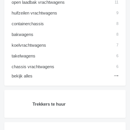
open laadbak vrachtwagens
11
huifzeilen vrachtwagens
9
containerchassis
8
bakwagens
8
koelvrachtwagens
7
takelwagens
6
chassis vrachtwagens
6
bekijk alles
Trekkers te huur