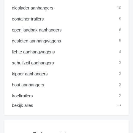
dieplader aanhangers
10
container trailers
9
open laadbak aanhangers
6
gesloten aanhangwagens
5
lichte aanhangwagens
4
schuifzeil aanhangers
3
kipper aanhangers
3
hout aanhangers
3
koeltrailers
2
bekijk alles