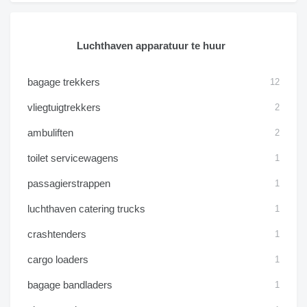
Luchthaven apparatuur te huur
bagage trekkers
12
vliegtuigtrekkers
2
ambuliften
2
toilet servicewagens
1
passagierstrappen
1
luchthaven catering trucks
1
crashtenders
1
cargo loaders
1
bagage bandladers
1