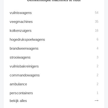
vuilniswagens
54
veegmachines
35
kolkenzuigers
16
hogedrukspoelwagens
6
brandweerwagens
4
strooiwagens
3
vuilnisbakreinigers
2
commandowagens
2
ambulance
2
perscontainers
1
bekijk alles