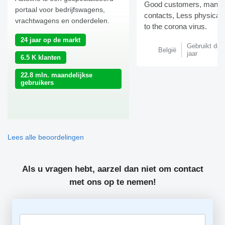
Good customers, many
portaal voor bedrijfswagens,
contacts, Less physical 
vrachtwagens en onderdelen.
to the corona virus.
24 jaar op de markt
Gebruikt de 
België
jaar
6.5 K klanten
22.8 mln. maandelijkse
gebruikers
Lees alle beoordelingen
Als u vragen hebt, aarzel dan niet om contact
met ons op te nemen!