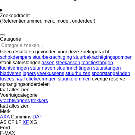
Zoekopdracht
(Referentienummer, merk, model, onderdeel)
Categorie
Geen resultaten gevonden voor deze zoekopdracht
schokdempers
stuurbekrachtiging
stuurbekrachtigingspompen
stabilisatorstangen
assen
steekassen
reactiestangen
luchtveringen
stuur
naven
stuurinrichtingen
stuurstangen
bladveren
lagers
veerkussens
stuurhuizen
spoorstangeinden
fusees
naaf oliekeerringen
stuurkolommen
overige reserve
ophangingsonderdelen
laat alles zien
Voertuigcategorie
vrachtwagens
trekkers
laat alles zien
Merk
AXA
Cummins
DAF
AS
CF
LF
XF
XG
Ford
F-MAX