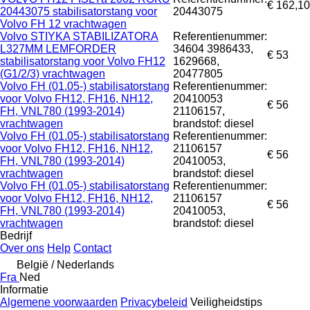
€ 162,10
20443075 stabilisatorstang voor
20443075
Volvo FH 12 vrachtwagen
Volvo STIYKA STABILIZATORA
Referentienummer:
L327MM LEMFORDER
34604 3986433,
€ 53
stabilisatorstang voor Volvo FH12
1629668,
(G1/2/3) vrachtwagen
20477805
Volvo FH (01.05-) stabilisatorstang
Referentienummer:
voor Volvo FH12, FH16, NH12,
20410053
€ 56
FH, VNL780 (1993-2014)
21106157,
vrachtwagen
brandstof: diesel
Volvo FH (01.05-) stabilisatorstang
Referentienummer:
voor Volvo FH12, FH16, NH12,
21106157
€ 56
FH, VNL780 (1993-2014)
20410053,
vrachtwagen
brandstof: diesel
Volvo FH (01.05-) stabilisatorstang
Referentienummer:
voor Volvo FH12, FH16, NH12,
21106157
€ 56
FH, VNL780 (1993-2014)
20410053,
vrachtwagen
brandstof: diesel
Bedrijf
Over ons
Help
Contact
België / Nederlands
Fra
Ned
Informatie
Algemene voorwaarden
Privacybeleid
Veiligheidstips