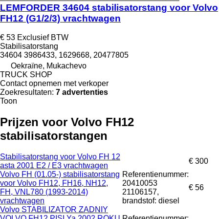
LEMFORDER 34604 stabilisatorstang voor Volvo
FH12 (G1/2/3) vrachtwagen
€ 53
Exclusief BTW
Stabilisatorstang
34604 3986433, 1629668, 20477805
Oekraïne, Mukachevo
TRUCK SHOP
Contact opnemen met verkoper
Zoekresultaten:
7 advertenties
Toon
Prijzen voor Volvo FH12
stabilisatorstangen
Stabilisatorstang voor Volvo FH 12
€ 300
asta 2001 E2 / E3 vrachtwagen
Volvo FH (01.05-) stabilisatorstang
Referentienummer:
voor Volvo FH12, FH16, NH12,
20410053
€ 56
FH, VNL780 (1993-2014)
21106157,
vrachtwagen
brandstof: diesel
Volvo STABILIZATOR ZADNIY
VOLVO FH12 PISLYa 2002 ROKU
Referentienummer: