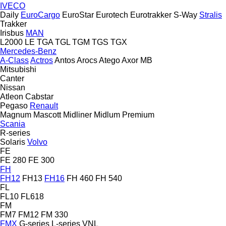
IVECO
Daily
EuroCargo
EuroStar
Eurotech
Eurotrakker
S-Way
Stralis
Trakker
Irisbus
MAN
L2000
LE
TGA
TGL
TGM
TGS
TGX
Mercedes-Benz
A-Class
Actros
Antos
Arocs
Atego
Axor
MB
Mitsubishi
Canter
Nissan
Atleon
Cabstar
Pegaso
Renault
Magnum
Mascott
Midliner
Midlum
Premium
Scania
R-series
Solaris
Volvo
FE
FE 280
FE 300
FH
FH12
FH13
FH16
FH 460
FH 540
FL
FL10
FL618
FM
FM7
FM12
FM 330
FMX
G-series
L-series
VNL