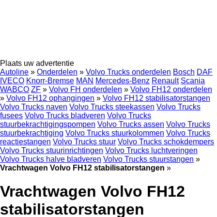
Plaats uw advertentie
Autoline
»
Onderdelen
»
Volvo Trucks onderdelen
Bosch
DAF
IVECO
Knorr-Bremse
MAN
Mercedes-Benz
Renault
Scania
WABCO
ZF
»
Volvo FH onderdelen
»
Volvo FH12 onderdelen
»
Volvo FH12 ophangingen
»
Volvo FH12 stabilisatorstangen
Volvo Trucks naven
Volvo Trucks steekassen
Volvo Trucks
fusees
Volvo Trucks bladveren
Volvo Trucks
stuurbekrachtigingspompen
Volvo Trucks assen
Volvo Trucks
stuurbekrachtiging
Volvo Trucks stuurkolommen
Volvo Trucks
reactiestangen
Volvo Trucks stuur
Volvo Trucks schokdempers
Volvo Trucks stuurinrichtingen
Volvo Trucks luchtveringen
Volvo Trucks halve bladveren
Volvo Trucks stuurstangen
»
Vrachtwagen Volvo FH12 stabilisatorstangen
»
Vrachtwagen Volvo FH12
stabilisatorstangen