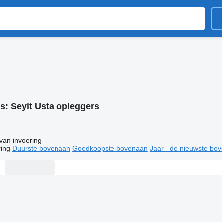
es:
Seyit Usta opleggers
van invoering
ring
Duurste bovenaan
Goedkoopste bovenaan
Jaar - de nieuwste bo