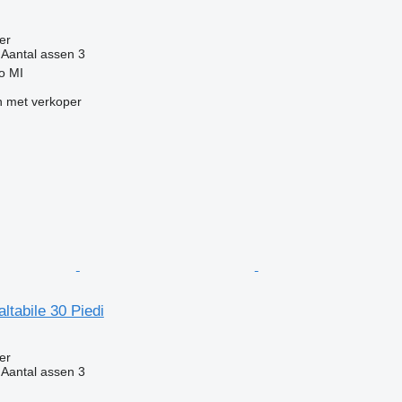
g
er
Aantal assen
3
no MI
 met verkoper
ltabile 30 Piedi
g
er
Aantal assen
3