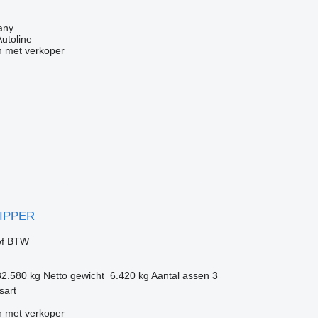
any
Autoline
 met verkoper
TIPPER
ef BTW
32.580 kg
Netto gewicht
6.420 kg
Aantal assen
3
sart
 met verkoper