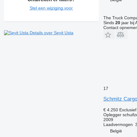
Stel een wijziging voor
The Truck Comp
Sinds
20
jaar bij 
Contact opnemen
Details over Seyit Usta
17
Schmitz Cargo
€ 4.250
Exclusie
Oplegger schuifze
2009
Laadvermogen
België