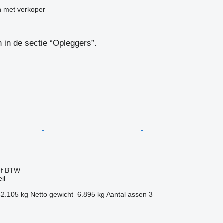
 met verkoper
in de sectie “Opleggers”.
ef BTW
il
32.105 kg
Netto gewicht
6.895 kg
Aantal assen
3