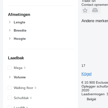
Trailix Srl
Contact opnemen
Afmetingen
Andere merken 
Lengte
Breedte
Hoogte
Laadbak
17
Mega
Kögel
Volume
€ 10.900
Exclusi
Oplegger schuifze
Walking floor
2020
Laadvermogen
Schuifdak
België
Laadlift