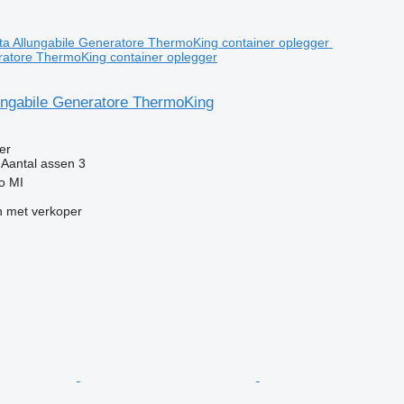
ratore ThermoKing container oplegger
lungabile Generatore ThermoKing
g
er
Aantal assen
3
no MI
 met verkoper