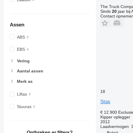
The Truck Comp
Sinds
20
jaar bij 
Contact opnemen
Assen
ABS
EBS
Vering
Aantal assen
Merk as
18
Liftas
Stas
Stuuras
€ 12.900
Exclusi
Kipper oplegger
2012
Laadvermogen
Ontbreken er filters?
België