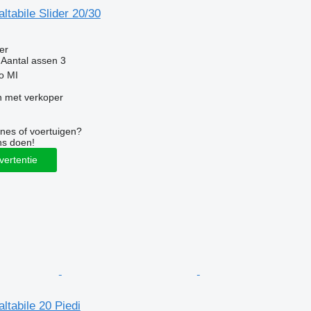
ltabile Slider 20/30
g
er
Aantal assen
3
no MI
 met verkoper
nes of voertuigen?
ns doen!
vertentie
ltabile 20 Piedi