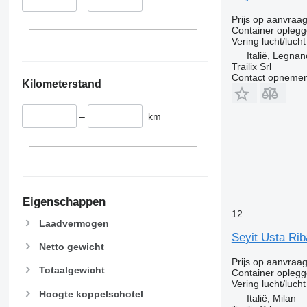
–
Prijs op aanvraa
Container oplegg
Vering
lucht/lucht
Italië, Legna
Trailix Srl
Contact opnemen
Kilometerstand
–
km
Eigenschappen
12
Laadvermogen
Seyit Usta Riba
Netto gewicht
Prijs op aanvraa
Totaalgewicht
Container oplegg
Vering
lucht/lucht
Hoogte koppelschotel
Italië, Milan