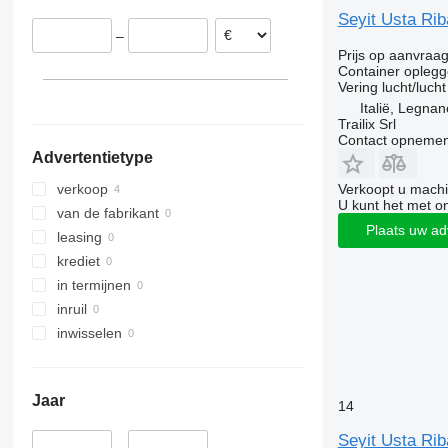
Seyit Usta Riba
–
Prijs op aanvraa
Container oplegg
Vering
lucht/lucht
Italië, Legna
Trailix Srl
Contact opnemen
Advertentietype
Verkoopt u machi
verkoop
U kunt het met o
van de fabrikant
Plaats uw ad
leasing
krediet
in termijnen
inruil
inwisselen
Jaar
14
Seyit Usta Riba