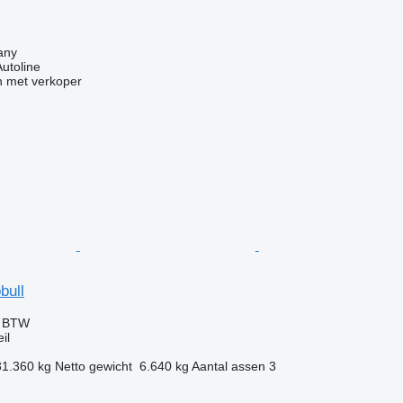
any
Autoline
 met verkoper
bull
f BTW
il
31.360 kg
Netto gewicht
6.640 kg
Aantal assen
3