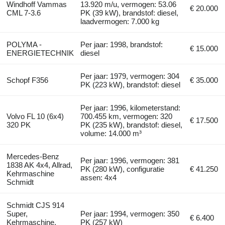
Windhoff Vammas
13.920 m/u, vermogen: 53.06
€ 20.000
CML 7-3.6
PK (39 kW), brandstof: diesel,
laadvermogen: 7.000 kg
POLYMA -
Per jaar: 1998, brandstof:
€ 15.000
ENERGIETECHNIK
diesel
Per jaar: 1979, vermogen: 304
Schopf F356
€ 35.000
PK (223 kW), brandstof: diesel
Per jaar: 1996, kilometerstand:
Volvo FL 10 (6x4)
700.455 km, vermogen: 320
€ 17.500
320 PK
PK (235 kW), brandstof: diesel,
volume: 14.000 m³
Mercedes-Benz
Per jaar: 1996, vermogen: 381
1838 AK 4x4, Allrad,
PK (280 kW), configuratie
€ 41.250
Kehrmaschine
assen: 4x4
Schmidt
Schmidt CJS 914
Super,
Per jaar: 1994, vermogen: 350
€ 6.400
Kehrmaschine,
PK (257 kW)