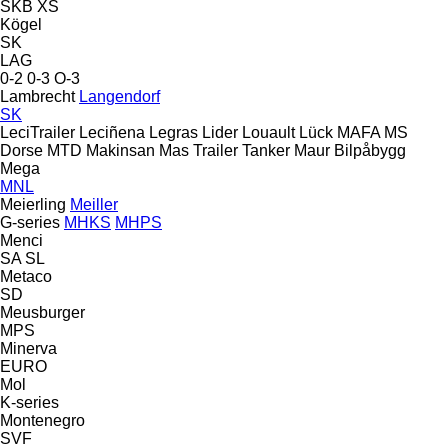
SKB
XS
Kögel
SK
LAG
0-2
0-3
O-3
Lambrecht
Langendorf
SK
LeciTrailer
Leciñena
Legras
Lider
Louault
Lück
MAFA
MS
Dorse
MTD
Makinsan
Mas Trailer Tanker
Maur Bilpåbygg
Mega
MNL
Meierling
Meiller
G-series
MHKS
MHPS
Menci
SA
SL
Metaco
SD
Meusburger
MPS
Minerva
EURO
Mol
K-series
Montenegro
SVF