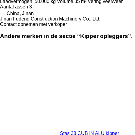
Laadvermogen
50.000 kg
Volume
35 m³
Vering
veer/veer
Aantal assen
3
China, Jinan
Jinan Fudeng Construction Machinery Co., Ltd.
Contact opnemen met verkoper
Andere merken in de sectie “Kipper opleggers”.
Stas 38 CUB IN ALU kipper