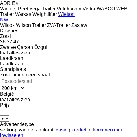
ADR
EX
Van der Peet
Vega Trailer
Veldhuizen
Vertra
WABCO
WEB
Trailer
Warkas
Weightlifter
Wielton
NW
Wilcox
Wilson Trailer
ZW-Trailer
Zasław
D-series
Zorzi
36
37
47
Zwalve
Çarsan
Özgül
laat alles zien
Laadkraan
Laadkraan
Standplaats
Zoek binnen een straal
België
laat alles zien
Prijs
–
Advertentietype
verkoop
van de fabrikant
leasing
krediet
in termijnen
inruil
inwisselen