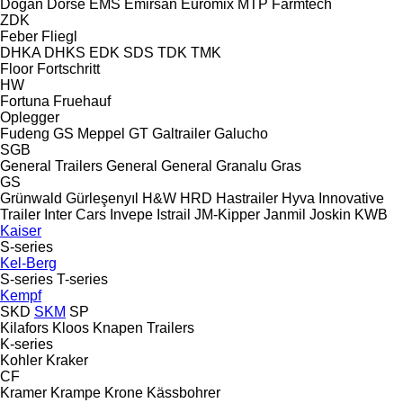
Doğan Dorse
EMS
Emirsan
Euromix MTP
Farmtech
ZDK
Feber
Fliegl
DHKA
DHKS
EDK
SDS
TDK
TMK
Floor
Fortschritt
HW
Fortuna
Fruehauf
Oplegger
Fudeng
GS Meppel
GT
Galtrailer
Galucho
SGB
General Trailers
General
General
Granalu
Gras
GS
Grünwald
Gürleşenyıl
H&W
HRD
Hastrailer
Hyva
Innovative
Trailer
Inter Cars
Invepe
Istrail
JM-Kipper
Janmil
Joskin
KWB
Kaiser
S-series
Kel-Berg
S-series
T-series
Kempf
SKD
SKM
SP
Kilafors
Kloos
Knapen Trailers
K-series
Kohler
Kraker
CF
Kramer
Krampe
Krone
Kässbohrer