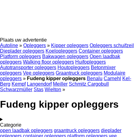
Plaats uw advertentie
Autoline
»
Opleggers
»
Kipper opleggers
Opleggers schuifzeil
Dieplader opleggers
Koelopleggers
Container opleggers
Platform opleggers
Bakwagen opleggers
Open laadbak
opleggers
Walking floor opleggers
Huifopleggers
Autotransporter opleggers
Houtopleggers
Betonmixer
opleggers
Vee opleggers
Graantruck opleggers
Modulaire
opleggers
»
Fudeng kipper opleggers
Benalu
Carnehl
Kel-
Berg
Kempf
Langendorf
Meiller
Schmitz Cargobull
Schwarzmüller
Stas
Wielton
»
Fudeng kipper opleggers
Categorie
open laadbak opleggers
graantruck opleggers
dieplader
opleggers
container opleggers
platform opleggers
vee