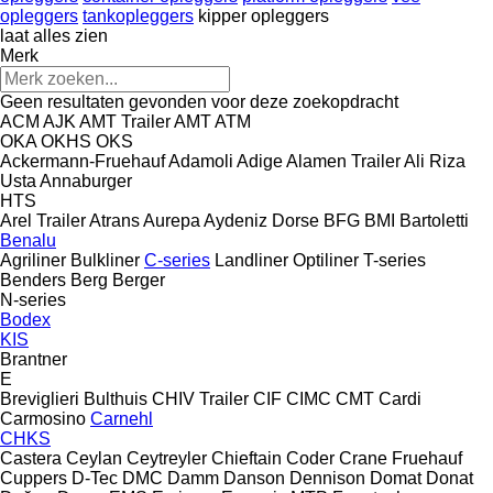
opleggers
tankopleggers
kipper opleggers
laat alles zien
Merk
Geen resultaten gevonden voor deze zoekopdracht
ACM
AJK
AMT Trailer
AMT
ATM
OKA
OKHS
OKS
Ackermann-Fruehauf
Adamoli
Adige
Alamen Trailer
Ali Riza
Usta
Annaburger
HTS
Arel Trailer
Atrans
Aurepa
Aydeniz Dorse
BFG
BMI
Bartoletti
Benalu
Agriliner
Bulkliner
C-series
Landliner
Optiliner
T-series
Benders
Berg
Berger
N-series
Bodex
KIS
Brantner
E
Breviglieri
Bulthuis
CHIV Trailer
CIF
CIMC
CMT
Cardi
Carmosino
Carnehl
CHKS
Castera
Ceylan
Ceytreyler
Chieftain
Coder
Crane Fruehauf
Cuppers
D-Tec
DMC
Damm
Danson
Dennison
Domat
Donat