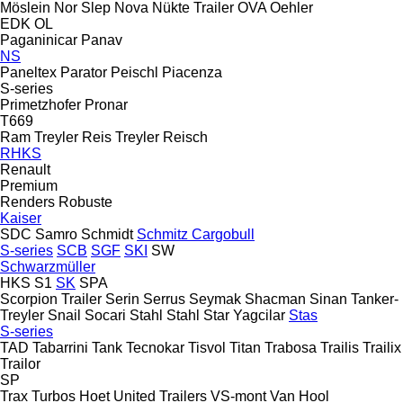
Möslein
Nor Slep
Nova
Nükte Trailer
OVA
Oehler
EDK
OL
Paganinicar
Panav
NS
Paneltex
Parator
Peischl
Piacenza
S-series
Primetzhofer
Pronar
T669
Ram Treyler
Reis Treyler
Reisch
RHKS
Renault
Premium
Renders
Robuste
Kaiser
SDC
Samro
Schmidt
Schmitz Cargobull
S-series
SCB
SGF
SKI
SW
Schwarzmüller
HKS
S1
SK
SPA
Scorpion Trailer
Serin
Serrus
Seymak
Shacman
Sinan Tanker-
Treyler
Snail
Socari
Stahl
Stahl
Star Yagcilar
Stas
S-series
TAD
Tabarrini
Tank
Tecnokar
Tisvol
Titan
Trabosa
Trailis
Trailix
Trailor
SP
Trax
Turbos Hoet
United Trailers
VS-mont
Van Hool