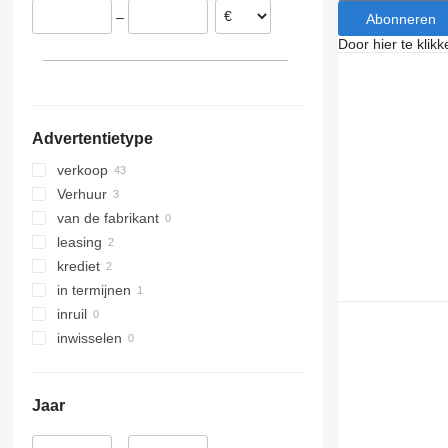
–
Abonneren
Kroatië
Door hier te klik
Italië
Spanje
Advertentietype
verkoop
Verhuur
van de fabrikant
leasing
krediet
in termijnen
inruil
inwisselen
Jaar