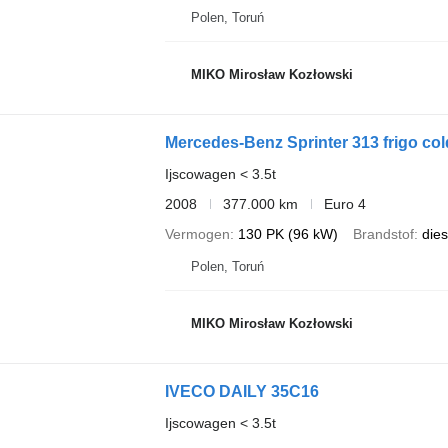
Polen, Toruń
MIKO Mirosław Kozłowski
Mercedes-Benz Sprinter 313 frigo co
Ijscowagen < 3.5t
2008
377.000 km
Euro 4
Vermogen
130 PK (96 kW)
Brandstof
dies
Polen, Toruń
MIKO Mirosław Kozłowski
IVECO DAILY 35C16
Ijscowagen < 3.5t