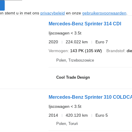
ken stemt u in met ons
privacybeleid
en onze
gebruikersvoorwaarden
.
Mercedes-Benz Sprinter 314 CDI
Ijscowagen < 3.5t
2020
224.022 km
Euro 7
Vermogen
143 PK (105 kW)
Brandstof
di
Polen, Trzeboszowice
Cool Trade Design
Mercedes-Benz Sprinter 310 COLD
Ijscowagen < 3.5t
2014
420.120 km
Euro 5
Polen, Toruń