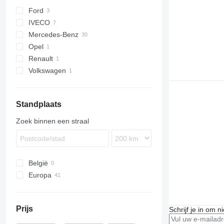
Ford
IVECO
E-series
Mercedes-Benz
Transit
Daily
Opel
Atego
Renault
Sprinter
Movano
Volkswagen
Master
LT
Standplaats
Zoek binnen een straal
België
Europa
Polen
Duitsland
Prijs
Schrijf je in om 
Litouwen
Tsjechië