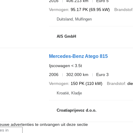
2016
406.213 km
Euro 5
Vermogen
95.17 PK (69.95 kW)
Brandstof
Duitsland, Mulfingen
AIS GmbH
Mercedes-Benz Atego 815
Ijscowagen < 3.5t
2006
302.000 km
Euro 3
Vermogen
150 PK (110 kW)
Brandstof
die
Kroatië, Kladje
Croatiaprijevoz d.o.o.
nieuwe advertenties te ontvangen uit deze sectie