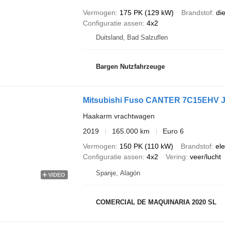
Vermogen
175 PK (129 kW)
Brandstof
di
Configuratie assen
4x2
Duitsland, Bad Salzuflen
Bargen Nutzfahrzeuge
Mitsubishi Fuso CANTER 7C15EHV 
Haakarm vrachtwagen
2019
165.000 km
Euro 6
Vermogen
150 PK (110 kW)
Brandstof
ele
Configuratie assen
4x2
Vering
veer/lucht
Spanje, Alagón
VIDEO
COMERCIAL DE MAQUINARIA 2020 SL