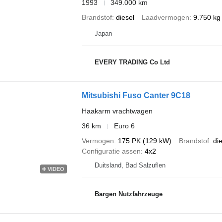
1993
349.000 km
Brandstof
diesel
Laadvermogen
9.750 kg
Japan
EVERY TRADING Co Ltd
Mitsubishi Fuso Canter 9C18
Haakarm vrachtwagen
36 km
Euro 6
Vermogen
175 PK (129 kW)
Brandstof
di
Configuratie assen
4x2
Duitsland, Bad Salzuflen
VIDEO
Bargen Nutzfahrzeuge