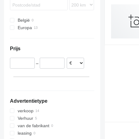
Unimog
S-series
eActros
België
Europa
Duitsland
Spanje
Prijs
Roemenië
Hongarije
–
Advertentietype
verkoop
Verhuur
van de fabrikant
leasing