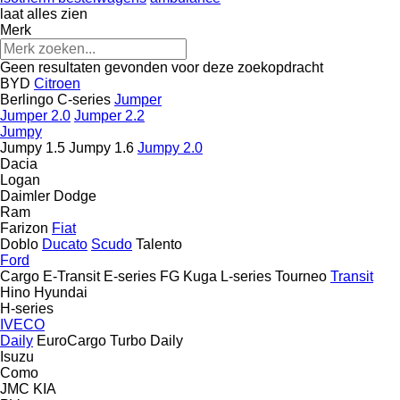
laat alles zien
Merk
Geen resultaten gevonden voor deze zoekopdracht
BYD
Citroen
Berlingo
C-series
Jumper
Jumper 2.0
Jumper 2.2
Jumpy
Jumpy 1.5
Jumpy 1.6
Jumpy 2.0
Dacia
Logan
Daimler
Dodge
Ram
Farizon
Fiat
Doblo
Ducato
Scudo
Talento
Ford
Cargo
E-Transit
E-series
FG
Kuga
L-series
Tourneo
Transit
Hino
Hyundai
H-series
IVECO
Daily
EuroCargo
Turbo Daily
Isuzu
Como
JMC
KIA