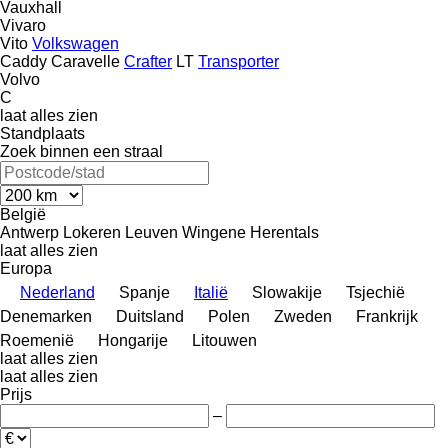
Vauxhall
Vivaro
Vito
Volkswagen
Caddy
Caravelle
Crafter
LT
Transporter
Volvo
C
laat alles zien
Standplaats
Zoek binnen een straal
België
Antwerp
Lokeren
Leuven
Wingene
Herentals
laat alles zien
Europa
Nederland
Spanje
Italië
Slowakije
Tsjechië
Denemarken
Duitsland
Polen
Zweden
Frankrijk
Roemenië
Hongarije
Litouwen
laat alles zien
laat alles zien
Prijs
–