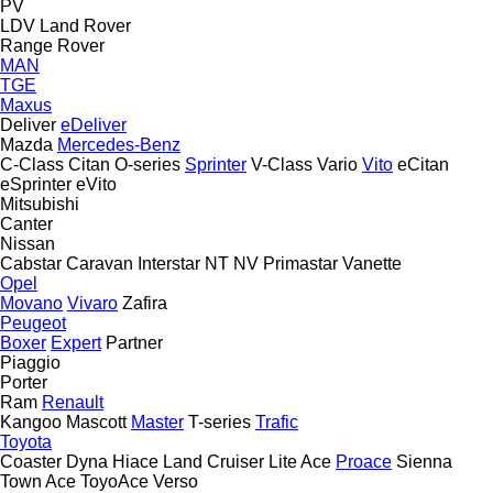
PV
LDV
Land Rover
Range Rover
MAN
TGE
Maxus
Deliver
eDeliver
Mazda
Mercedes-Benz
C-Class
Citan
O-series
Sprinter
V-Class
Vario
Vito
eCitan
eSprinter
eVito
Mitsubishi
Canter
Nissan
Cabstar
Caravan
Interstar
NT
NV
Primastar
Vanette
Opel
Movano
Vivaro
Zafira
Peugeot
Boxer
Expert
Partner
Piaggio
Porter
Ram
Renault
Kangoo
Mascott
Master
T-series
Trafic
Toyota
Coaster
Dyna
Hiace
Land Cruiser
Lite Ace
Proace
Sienna
Town Ace
ToyoAce
Verso