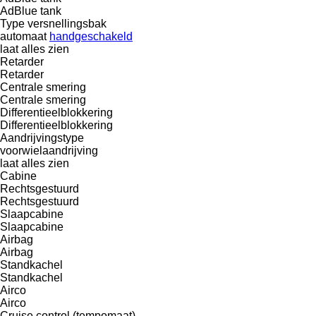
AdBlue tank
Type versnellingsbak
automaat
handgeschakeld
laat alles zien
Retarder
Retarder
Centrale smering
Centrale smering
Differentieelblokkering
Differentieelblokkering
Aandrijvingstype
voorwielaandrijving
laat alles zien
Cabine
Rechtsgestuurd
Rechtsgestuurd
Slaapcabine
Slaapcabine
Airbag
Airbag
Standkachel
Standkachel
Airco
Airco
Cruise control (tempomaat)