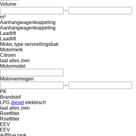
Volume
–
m³
Aanhangwagenkoppeling
Aanhangwagenkoppeling
Laadlift
Laadlift
Motor, type versnellingsbak
Motormerk
Citroen
laat alles zien
Motormodel
Motorvermogen
–
PK
Brandstof
LPG
diesel
elektrisch
laat alles zien
Roetfilter
Roetfilter
EEV
EEV
AdBlue tank