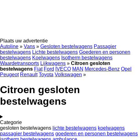
Plaats uw advertentie
Autoline
»
Vans
»
Gesloten bestelwagens
Passagier
bestelwagens
Lichte bestelwagens
Goederen en personen
bestelwagens
Koelwagens
Isotherm bestelwagens
Waardetransports
Lijkwagens
»
Citroen gesloten
bestelwagens
Fiat
Ford
IVECO
MAN
Mercedes-Benz
Opel
Peugeot
Renault
Toyota
Volkswagen
»
Citroen gesloten
bestelwagens
Categorie
gesloten bestelwagens
lichte bestelwagens
koelwagens
passagier bestelwagens
goederen en personen bestelwagens
isotherm bestelwagens
ambulance