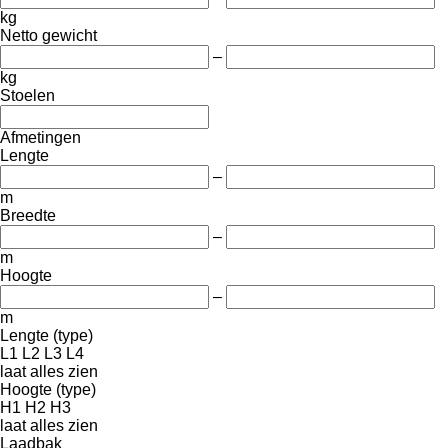
kg
Netto gewicht
–
kg
Stoelen
Afmetingen
Lengte
–
m
Breedte
–
m
Hoogte
–
m
Lengte (type)
L1
L2
L3
L4
laat alles zien
Hoogte (type)
H1
H2
H3
laat alles zien
Laadbak