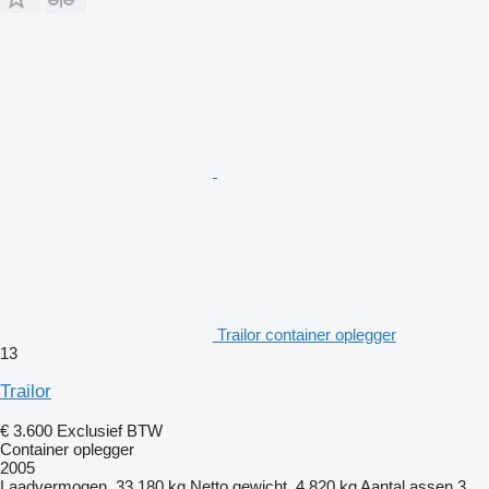
Trailor container oplegger
13
Trailor
€ 3.600
Exclusief BTW
Container oplegger
2005
Laadvermogen
33.180 kg
Netto gewicht
4.820 kg
Aantal assen
3