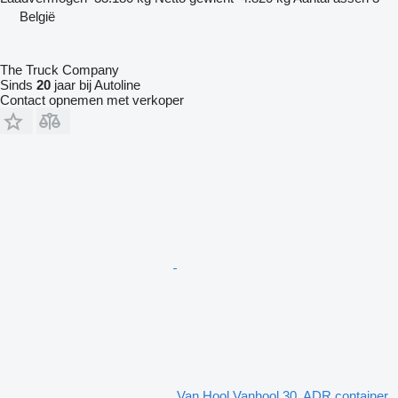
België
The Truck Company
Sinds
20
jaar bij Autoline
Contact opnemen met verkoper
Van Hool Vanhool 30. ADR container