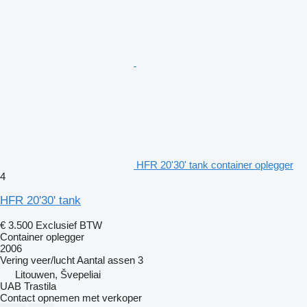
HFR 20'30' tank container oplegger
4
HFR 20'30' tank
€ 3.500
Exclusief BTW
Container oplegger
2006
Vering
veer/lucht
Aantal assen
3
Litouwen, Švepeliai
UAB Trastila
Contact opnemen met verkoper