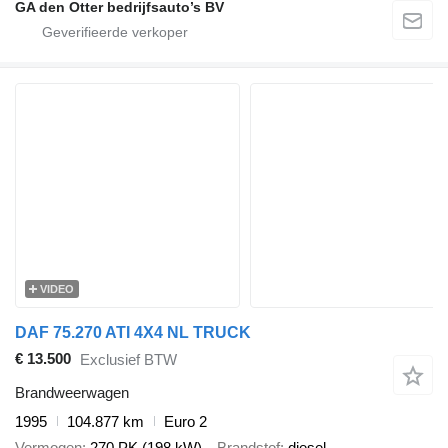
GA den Otter bedrijfsauto’s BV
VIDEO
DAF 75.270 ATI 4X4 NL TRUCK
€ 13.500
Exclusief BTW
Brandweerwagen
1995
104.877 km
Euro 2
Vermogen
270 PK (198 kW)
Brandstof
diesel