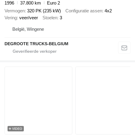
1996
37.800 km
Euro 2
Vermogen
320 PK (235 kW)
Configuratie assen
4x2
Vering
veer/veer
Stoelen
3
België, Wingene
DEGROOTE TRUCKS-BELGIUM
VIDEO