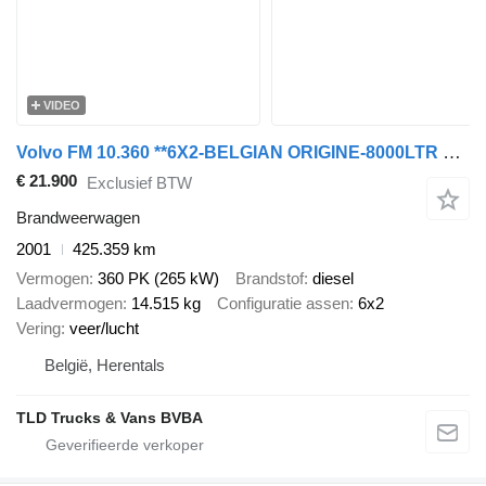
VIDEO
Volvo FM 10.360 **6X2-BELGIAN ORIGINE-8000LTR WATERTANK**
€ 21.900
Exclusief BTW
Brandweerwagen
2001
425.359 km
Vermogen
360 PK (265 kW)
Brandstof
diesel
Laadvermogen
14.515 kg
Configuratie assen
6x2
Vering
veer/lucht
België, Herentals
TLD Trucks & Vans BVBA