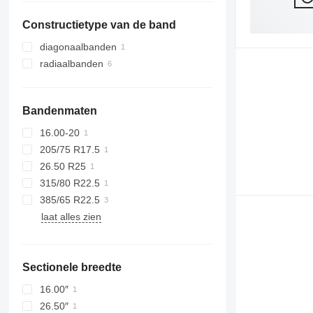
Nederland
Vito
Constructietype van de band
Slowakije
Estland
diagonaalbanden
radiaalbanden
Bandenmaten
16.00-20
205/75 R17.5
26.50 R25
315/80 R22.5
385/65 R22.5
laat alles zien
Sectionele breedte
16.00″
26.50″