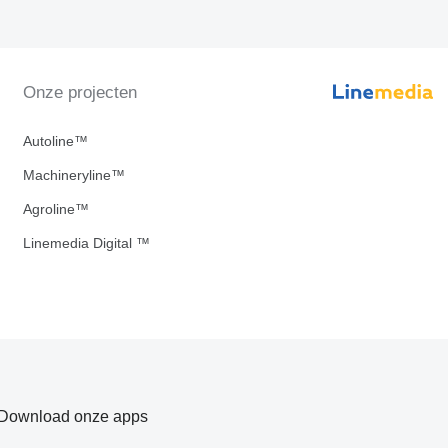
Onze projecten
Autoline™
Machineryline™
Agroline™
Linemedia Digital ™
Download onze apps