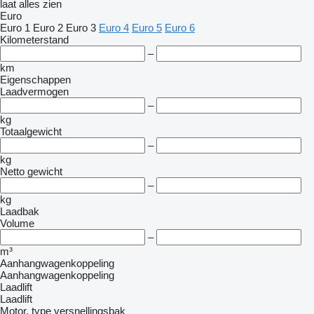
laat alles zien
Euro
Euro 1
Euro 2
Euro 3
Euro 4
Euro 5
Euro 6
Kilometerstand
–
km
Eigenschappen
Laadvermogen
–
kg
Totaalgewicht
–
kg
Netto gewicht
–
kg
Laadbak
Volume
–
m³
Aanhangwagenkoppeling
Aanhangwagenkoppeling
Laadlift
Laadlift
Motor, type versnellingsbak