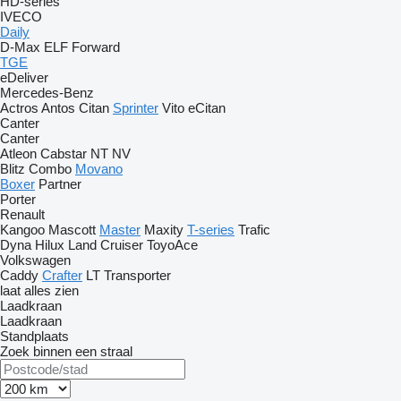
HD-series
IVECO
Daily
D-Max
ELF
Forward
TGE
eDeliver
Mercedes-Benz
Actros
Antos
Citan
Sprinter
Vito
eCitan
Canter
Canter
Atleon
Cabstar
NT
NV
Blitz
Combo
Movano
Boxer
Partner
Porter
Renault
Kangoo
Mascott
Master
Maxity
T-series
Trafic
Dyna
Hilux
Land Cruiser
ToyoAce
Volkswagen
Caddy
Crafter
LT
Transporter
laat alles zien
Laadkraan
Laadkraan
Standplaats
Zoek binnen een straal