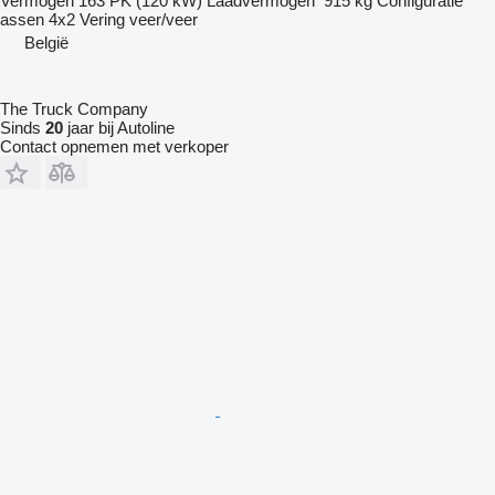
Vermogen
163 PK (120 kW)
Laadvermogen
915 kg
Configuratie
assen
4x2
Vering
veer/veer
België
The Truck Company
Sinds
20
jaar bij Autoline
Contact opnemen met verkoper