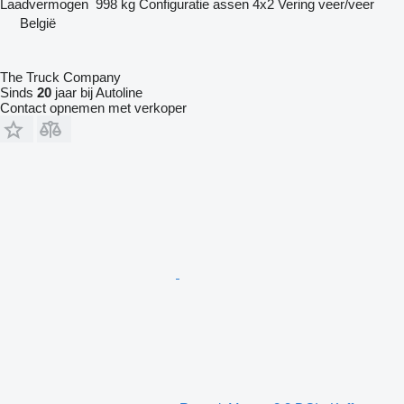
Laadvermogen
998 kg
Configuratie assen
4x2
Vering
veer/veer
België
The Truck Company
Sinds
20
jaar bij Autoline
Contact opnemen met verkoper