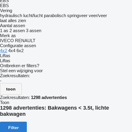
EBS
EBS
Vering
hydraulisch
lucht/lucht
parabolisch
springveer
veer/veer
laat alles zien
Aantal assen
1 as
2 assen
3 assen
Merk as
IVECO
RENAULT
Configuratie assen
4x2
4x4
6x2
Liftas
Liftas
Ontbreken er filters?
Stel een wijziging voor
Zoekresultaten:
-
toon
Zoekresultaten:
1298 advertenties
Toon
1298 advertenties:
Bakwagens < 3.5t, lichte
bakwagen
Filter