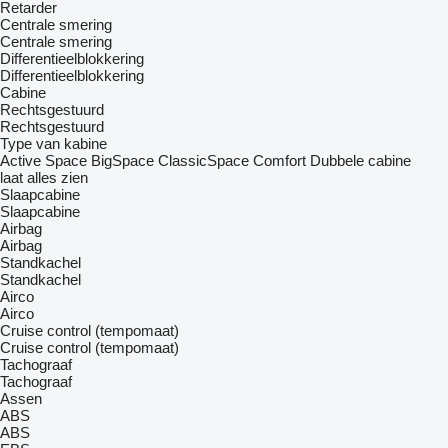
Retarder
Centrale smering
Centrale smering
Differentieelblokkering
Differentieelblokkering
Cabine
Rechtsgestuurd
Rechtsgestuurd
Type van kabine
Active Space
BigSpace
ClassicSpace
Comfort
Dubbele cabine
laat alles zien
Slaapcabine
Slaapcabine
Airbag
Airbag
Standkachel
Standkachel
Airco
Airco
Cruise control (tempomaat)
Cruise control (tempomaat)
Tachograaf
Tachograaf
Assen
ABS
ABS