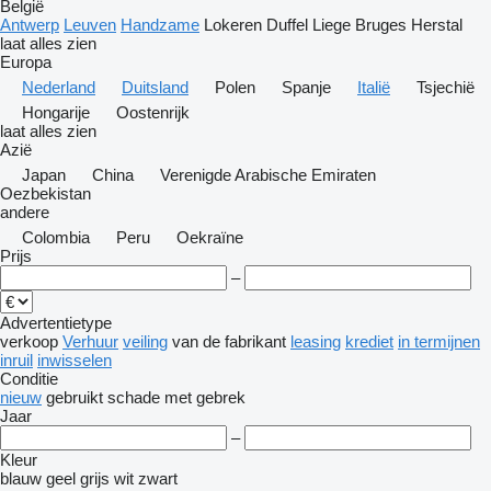
België
Antwerp
Leuven
Handzame
Lokeren
Duffel
Liege
Bruges
Herstal
laat alles zien
Europa
Nederland
Duitsland
Polen
Spanje
Italië
Tsjechië
Hongarije
Oostenrijk
laat alles zien
Azië
Japan
China
Verenigde Arabische Emiraten
Oezbekistan
andere
Colombia
Peru
Oekraïne
Prijs
–
Advertentietype
verkoop
Verhuur
veiling
van de fabrikant
leasing
krediet
in termijnen
inruil
inwisselen
Conditie
nieuw
gebruikt
schade
met gebrek
Jaar
–
Kleur
blauw
geel
grijs
wit
zwart