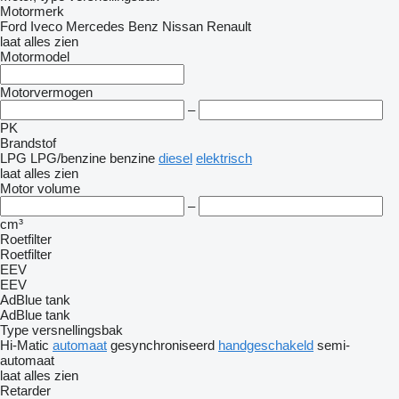
Motormerk
Ford
Iveco
Mercedes Benz
Nissan
Renault
laat alles zien
Motormodel
Motorvermogen
–
PK
Brandstof
LPG
LPG/benzine
benzine
diesel
elektrisch
laat alles zien
Motor volume
–
cm³
Roetfilter
Roetfilter
EEV
EEV
AdBlue tank
AdBlue tank
Type versnellingsbak
Hi-Matic
automaat
gesynchroniseerd
handgeschakeld
semi-
automaat
laat alles zien
Retarder