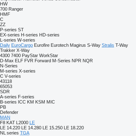
HW
700
Ranger
HMF
C
ZZ
P-series
ST
EX-series
H-series
HD-series
L-series
W-series
Daily
EuroCargo
Eurofire
Eurotech
Magirus
S-Way
Stralis
T-Way
Trakker
X-Way
4300
7400
PayStar
WorkStar
D-Max
ELF
FVR
Forward
M-Series
NPR
NQR
N-Series
M-series
X-series
C
V-series
43118
65053
SDR
A-series
F-series
B-series
ICC
KM
KSM
MIC
PB
Defender
MAN
F8
KAT
L2000
LE
LE 14.220
LE 14.280
LE 15.250
LE 18.220
NL series
TGA