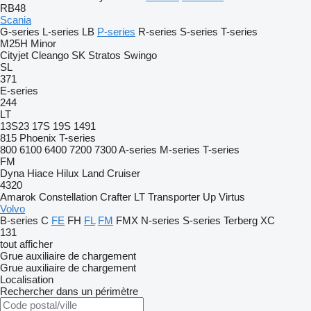
RB48
Scania
G-series
L-series
LB
P-series
R-series
S-series
T-series
M25H
Minor
Cityjet
Cleango
SK
Stratos
Swingo
SL
371
E-series
244
LT
13S23
17S
19S
1491
815
Phoenix
T-series
800
6100
6400
7200
7300
A-series
M-series
T-series
FM
Dyna
Hiace
Hilux
Land Cruiser
4320
Amarok
Constellation
Crafter
LT
Transporter
Up
Virtus
Volvo
B-series
C
FE
FH
FL
FM
FMX
N-series
S-series
Terberg
XC
131
tout afficher
Grue auxiliaire de chargement
Grue auxiliaire de chargement
Localisation
Rechercher dans un périmètre