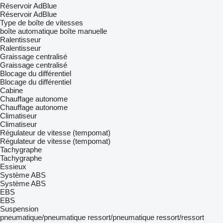
Réservoir AdBlue
Réservoir AdBlue
Type de boîte de vitesses
boîte automatique
boîte manuelle
Ralentisseur
Ralentisseur
Graissage centralisé
Graissage centralisé
Blocage du différentiel
Blocage du différentiel
Cabine
Chauffage autonome
Chauffage autonome
Climatiseur
Climatiseur
Régulateur de vitesse (tempomat)
Régulateur de vitesse (tempomat)
Tachygraphe
Tachygraphe
Essieux
Système ABS
Système ABS
EBS
EBS
Suspension
pneumatique/pneumatique
ressort/pneumatique
ressort/ressort