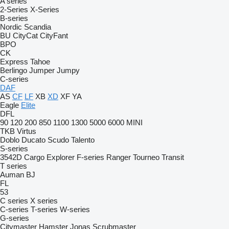
A series
2-Series
X-Series
B-series
Nordic
Scandia
BU
CityCat
CityFant
BPO
CK
Express
Tahoe
Berlingo
Jumper
Jumpy
C-series
DAF
AS
CF
LF
XB
XD
XF
YA
Eagle
Elite
DFL
90
120
200
850
1100
1300
5000
6000
MINI
TKB
Virtus
Doblo
Ducato
Scudo
Talento
S-series
3542D
Cargo
Explorer
F-series
Ranger
Tourneo
Transit
T series
Auman
BJ
FL
53
C series
X series
C-series
T-series
W-series
G-series
Citymaster
Hamster
Jonas
Scrubmaster