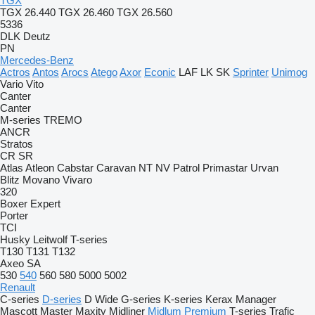
TGX
TGX 26.440
TGX 26.460
TGX 26.560
5336
DLK
Deutz
PN
Mercedes-Benz
Actros
Antos
Arocs
Atego
Axor
Econic
LAF
LK
SK
Sprinter
Unimog
Vario
Vito
Canter
Canter
M-series
TREMO
ANCR
Stratos
CR
SR
Atlas
Atleon
Cabstar
Caravan
NT
NV
Patrol
Primastar
Urvan
Blitz
Movano
Vivaro
320
Boxer
Expert
Porter
TCI
Husky
Leitwolf
T-series
T130
T131
T132
Axeo
SA
530
540
560
580
5000
5002
Renault
C-series
D-series
D Wide
G-series
K-series
Kerax
Manager
Mascott
Master
Maxity
Midliner
Midlum
Premium
T-series
Trafic