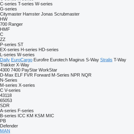
C-series
T-series
W-series
G-series
Citymaster
Hamster
Jonas
Scrubmaster
HW
700
Ranger
HMF
C
ZZ
P-series
ST
EX-series
H-series
HD-series
L-series
W-series
Daily
EuroCargo
Eurofire
Eurotech
Magirus
S-Way
Stralis
T-Way
Trakker
X-Way
4300
7400
PayStar
WorkStar
D-Max
ELF
FVR
Forward
M-Series
NPR
NQR
N-Series
M-series
X-series
C
V-series
43118
65053
SDR
A-series
F-series
B-series
ICC
KM
KSM
MIC
PB
Defender
MAN