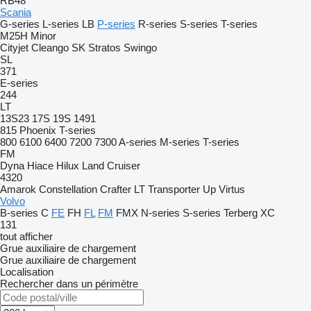
RB48
Scania
G-series
L-series
LB
P-series
R-series
S-series
T-series
M25H
Minor
Cityjet
Cleango
SK
Stratos
Swingo
SL
371
E-series
244
LT
13S23
17S
19S
1491
815
Phoenix
T-series
800
6100
6400
7200
7300
A-series
M-series
T-series
FM
Dyna
Hiace
Hilux
Land Cruiser
4320
Amarok
Constellation
Crafter
LT
Transporter
Up
Virtus
Volvo
B-series
C
FE
FH
FL
FM
FMX
N-series
S-series
Terberg
XC
131
tout afficher
Grue auxiliaire de chargement
Grue auxiliaire de chargement
Localisation
Rechercher dans un périmètre