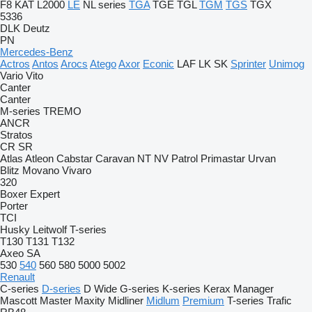
F8
KAT
L2000
LE
NL series
TGA
TGE
TGL
TGM
TGS
TGX
5336
DLK
Deutz
PN
Mercedes-Benz
Actros
Antos
Arocs
Atego
Axor
Econic
LAF
LK
SK
Sprinter
Unimog
Vario
Vito
Canter
Canter
M-series
TREMO
ANCR
Stratos
CR
SR
Atlas
Atleon
Cabstar
Caravan
NT
NV
Patrol
Primastar
Urvan
Blitz
Movano
Vivaro
320
Boxer
Expert
Porter
TCI
Husky
Leitwolf
T-series
T130
T131
T132
Axeo
SA
530
540
560
580
5000
5002
Renault
C-series
D-series
D Wide
G-series
K-series
Kerax
Manager
Mascott
Master
Maxity
Midliner
Midlum
Premium
T-series
Trafic