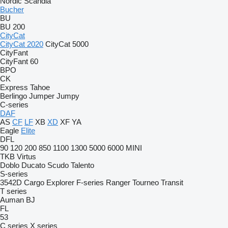
Nordic
Scandia
Bucher
BU
BU 200
CityCat
CityCat 2020
CityCat 5000
CityFant
CityFant 60
BPO
CK
Express
Tahoe
Berlingo
Jumper
Jumpy
C-series
DAF
AS
CF
LF
XB
XD
XF
YA
Eagle
Elite
DFL
90
120
200
850
1100
1300
5000
6000
MINI
TKB
Virtus
Doblo
Ducato
Scudo
Talento
S-series
3542D
Cargo
Explorer
F-series
Ranger
Tourneo
Transit
T series
Auman
BJ
FL
53
C series
X series