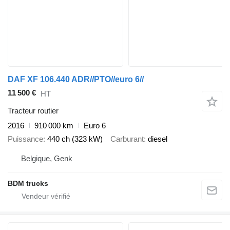
DAF XF 106.440 ADR//PTO//euro 6//
11 500 €
HT
Tracteur routier
2016
910 000 km
Euro 6
Puissance
440 ch (323 kW)
Carburant
diesel
Belgique, Genk
BDM trucks