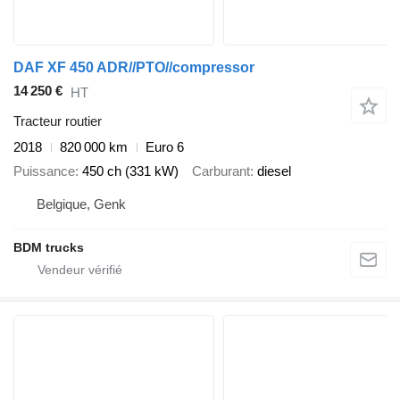
DAF XF 450 ADR//PTO//compressor
14 250 €
HT
Tracteur routier
2018
820 000 km
Euro 6
Puissance
450 ch (331 kW)
Carburant
diesel
Belgique, Genk
BDM trucks