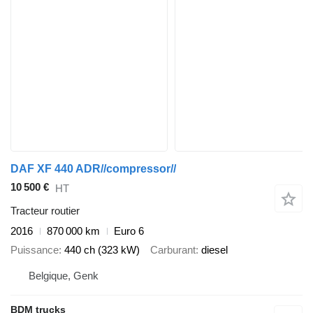
DAF XF 440 ADR//compressor//
10 500 €
HT
Tracteur routier
2016
870 000 km
Euro 6
Puissance
440 ch (323 kW)
Carburant
diesel
Belgique, Genk
BDM trucks