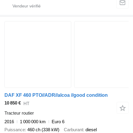
DAF XF 460 PTO//ADR//alcoa //good condition
10 850 €
HT
Tracteur routier
2016
1 000 000 km
Euro 6
Puissance
460 ch (338 kW)
Carburant
diesel