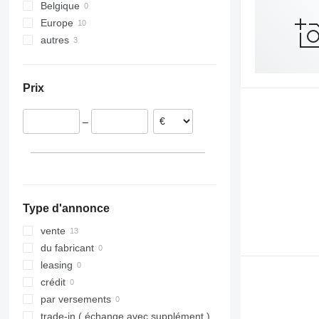
Belgique
Europe
autres
Pologne
Allemagne
Ukraine
Roumanie
Prix
Pays-Bas
Italie
–
Type d'annonce
vente
du fabricant
leasing
crédit
par versements
trade-in ( échange avec supplément )