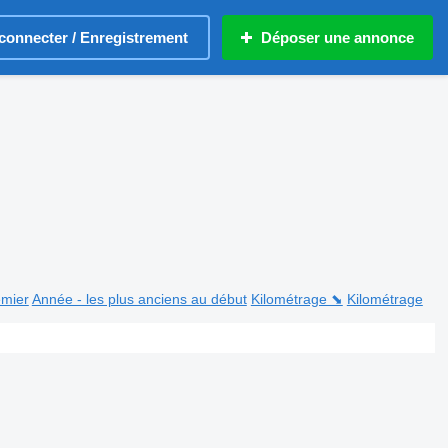
connecter / Enregistrement
Déposer une annonce
emier
Année - les plus anciens au début
Kilométrage ⬊
Kilométrage