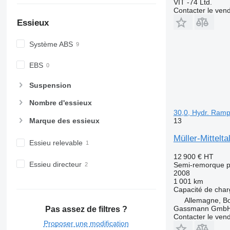
VIT -74 Ltd.
Contacter le ven
Essieux
Système ABS
EBS
Suspension
Nombre d'essieux
30,0, Hydr. Ramp
Marque des essieux
13
Müller-Mittelt
Essieu relevable
12 900 €
HT
Essieu directeur
Semi-remorque p
2008
1 001 km
Capacité de cha
Allemagne, B
Gassmann Gmb
Pas assez de filtres ?
Contacter le ven
Proposer une modification