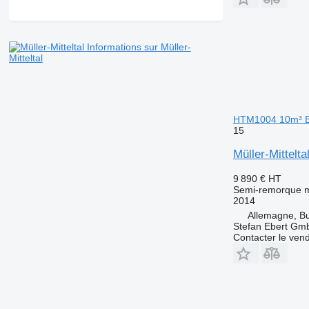
Informations sur Müller-
Mitteltal
HTM1004 10m³ B
15
Müller-Mittel
9 890 €
HT
Semi-remorque 
2014
Allemagne, B
Stefan Ebert Gmb
Contacter le ven