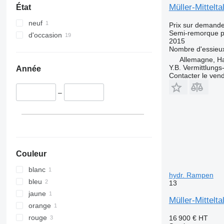
Müller-Mittelt
État
neuf
Prix sur demand
Semi-remorque p
d'occasion
2015
Nombre d'essieu
Allemagne, H
Y.B. Vermittlung
Année
Contacter le ven
–
Couleur
blanc
hydr. Rampen
bleu
13
jaune
Müller-Mittelt
orange
rouge
16 900 €
HT