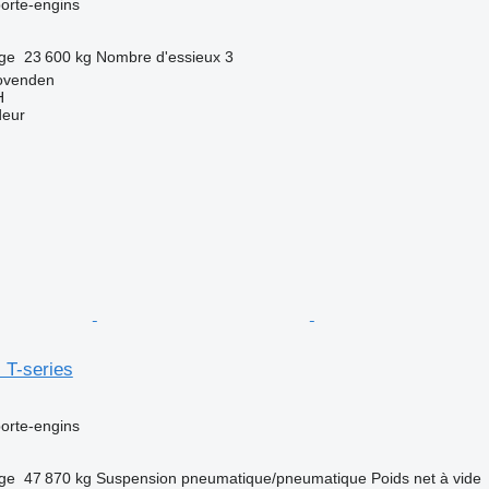
orte-engins
rge
23 600 kg
Nombre d'essieux
3
ovenden
H
deur
l T-series
orte-engins
rge
47 870 kg
Suspension
pneumatique/pneumatique
Poids net à vide