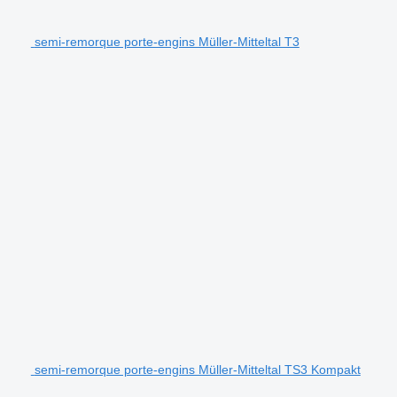
semi-remorque porte-engins Müller-Mitteltal T3
semi-remorque porte-engins Müller-Mitteltal TS3 Kompakt