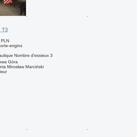
l T3
0 PLN
orte-engins
aulique
Nombre d'essieux
3
owa Góra
nia Mirosław Marciński
deur