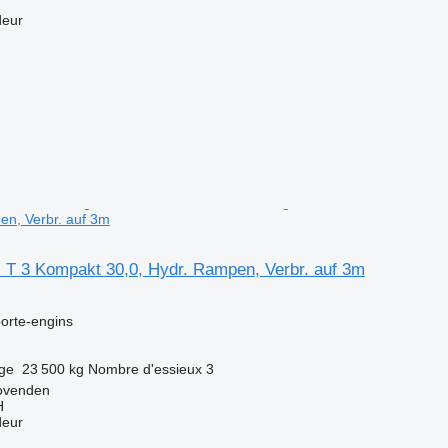
deur
en, Verbr. auf 3m
al T 3 Kompakt 30,0, Hydr. Rampen, Verbr. auf 3m
orte-engins
rge
23 500 kg
Nombre d'essieux
3
ovenden
H
deur