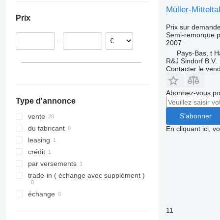
Pologne
Müller-Mittelt
Prix
Pays-Bas
Prix sur demand
Suisse
Semi-remorque p
–
2007
France
Pays-Bas, t H
Roumanie
R&J Sindorf B.V.
Bulgarie
Contacter le ven
Abonnez-vous pou
Type d'annonce
S'abonner
vente
du fabricant
En cliquant ici, 
leasing
crédit
par versements
trade-in ( échange avec supplément )
échange
11