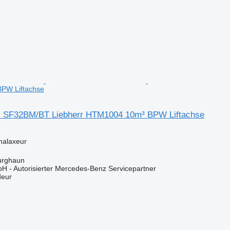
PW Liftachse
tal SF32BM/BT Liebherr HTM1004 10m³ BPW Liftachse
malaxeur
urghaun
H - Autorisierter Mercedes-Benz Servicepartner
deur