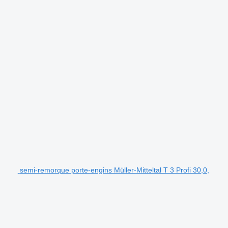
semi-remorque porte-engins Müller-Mitteltal T 3 Profi 30,0,