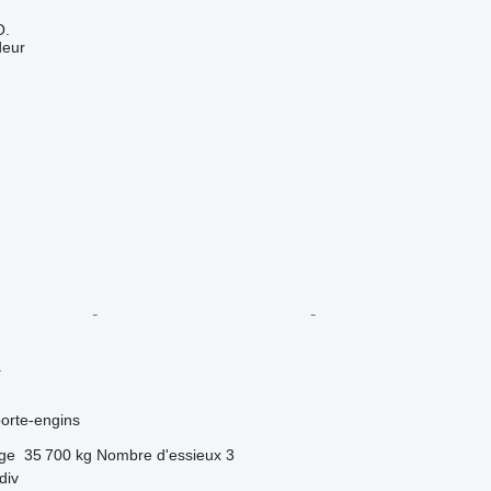
O.
deur
l
orte-engins
rge
35 700 kg
Nombre d'essieux
3
div