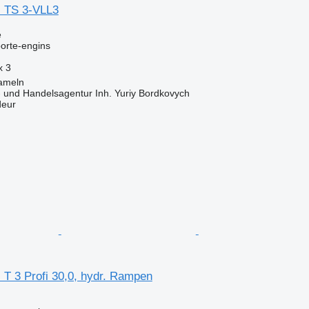
al TS 3-VLL3
e
orte-engins
x
3
ameln
s- und Handelsagentur Inh. Yuriy Bordkovych
deur
al T 3 Profi 30,0, hydr. Rampen