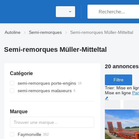
Autoline
Semi-remorques
Semi-remorques Müller-Mitteltal
Semi-remorques Müller-Mitteltal
20 annonces
Catégorie
Filtre
semi-remorques porte-engins
Trier
:
Mise en lig
semi-remorques malaxeurs
Mise en ligne
Par
⬈
Marque
Faymonville
S44315CHC
OKA
AS
SFCL
HTS
Agriliner
N-series
S-series
KIS
TRB
2 series
TSAA
ADR
CCS
CSD
SG
LVO
CT
EF
ADR
A-series
TXA
L-series
EM
19
ZDK