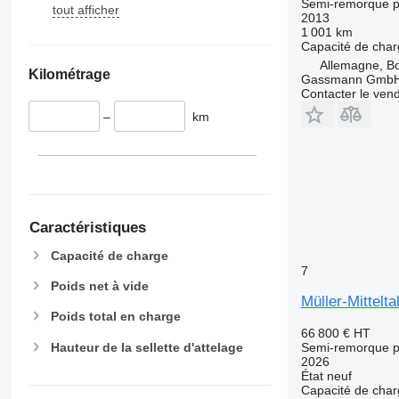
Semi-remorque p
tout afficher
2013
1 001 km
Capacité de cha
Allemagne, B
Kilométrage
Gassmann Gmb
Contacter le ven
–
km
Caractéristiques
Capacité de charge
7
Poids net à vide
Müller-Mittelta
Poids total en charge
66 800 €
HT
Hauteur de la sellette d'attelage
Semi-remorque p
2026
État
neuf
Capacité de cha