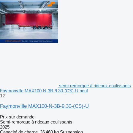
semi-remorque à rideaux coulissants
Faymonville MAX100-N-3B-9.30-(CS)-U neuf
12
Faymonville MAX100-N-3B-9.30-(CS)-U
Prix sur demande
Semi-remorque à rideaux coulissants
2025
Capacité de charge
36 460 kg
Suspension