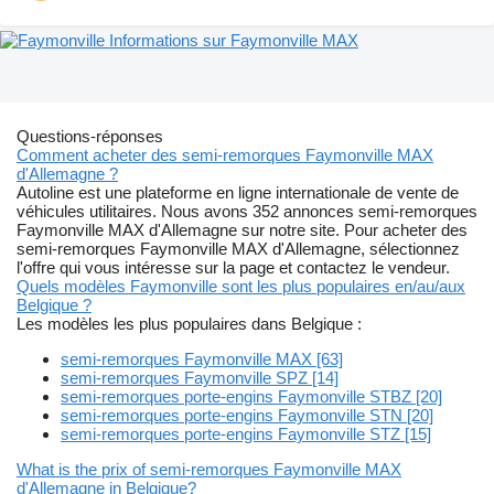
Informations sur Faymonville MAX
Questions-réponses
Comment acheter des semi-remorques Faymonville MAX
d'Allemagne ?
Autoline est une plateforme en ligne internationale de vente de
véhicules utilitaires. Nous avons 352 annonces semi-remorques
Faymonville MAX d'Allemagne sur notre site. Pour acheter des
semi-remorques Faymonville MAX d'Allemagne, sélectionnez
l'offre qui vous intéresse sur la page et contactez le vendeur.
Quels modèles Faymonville sont les plus populaires en/au/aux
Belgique ?
Les modèles les plus populaires dans Belgique :
semi-remorques Faymonville MAX [63]
semi-remorques Faymonville SPZ [14]
semi-remorques porte-engins Faymonville STBZ [20]
semi-remorques porte-engins Faymonville STN [20]
semi-remorques porte-engins Faymonville STZ [15]
What is the prix of semi-remorques Faymonville MAX
d'Allemagne in Belgique?