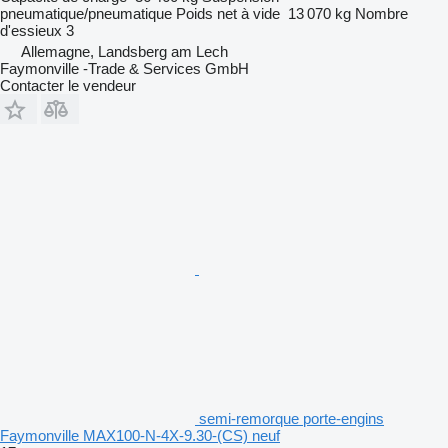
pneumatique/pneumatique
Poids net à vide
13 070 kg
Nombre
d'essieux
3
Allemagne, Landsberg am Lech
Faymonville -Trade & Services GmbH
Contacter le vendeur
semi-remorque porte-engins
Faymonville MAX100-N-4X-9.30-(CS) neuf