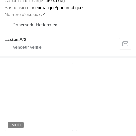
Capacité de charge
46 000 kg
Suspension
pneumatique/pneumatique
Nombre d'essieux
4
Danemark, Hedensted
Lastas A/S
VIDÉO