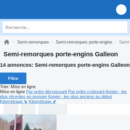
Semi-remorques
Semi-remorques porte-engins
Semi-
Semi-remorques porte-engins Galleon
14 annonces:
Semi-remorques porte-engins Galleon
Filtre
Trier
:
Mise en ligne
Mise en ligne
Par ordre décroissant
Par ordre croissant
Année - les
plus récentes en premier
Année - les plus anciens au début
Kilométrage ⬊
Kilométrage ⬈