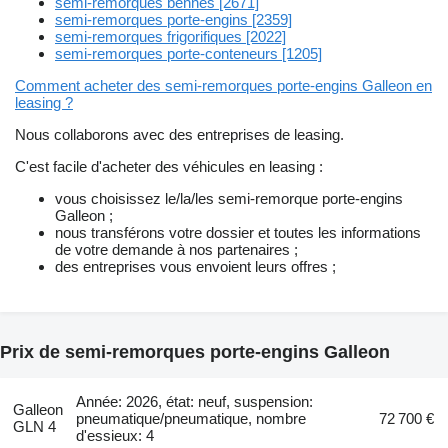
semi-remorques bennes [2671]
semi-remorques porte-engins [2359]
semi-remorques frigorifiques [2022]
semi-remorques porte-conteneurs [1205]
Comment acheter des semi-remorques porte-engins Galleon en
leasing ?
Nous collaborons avec des entreprises de leasing.
C'est facile d'acheter des véhicules en leasing :
vous choisissez le/la/les semi-remorque porte-engins
Galleon ;
nous transférons votre dossier et toutes les informations
de votre demande à nos partenaires ;
des entreprises vous envoient leurs offres ;
Prix de semi-remorques porte-engins Galleon
Année: 2026, état: neuf, suspension:
Galleon
pneumatique/pneumatique, nombre
72 700 €
GLN 4
d'essieux: 4