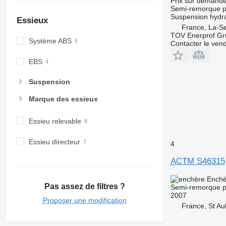
Prix sur demand
Semi-remorque p
Suspension
hydr
Essieux
France, La-S
TOV Enerprof Gr
Système ABS
Contacter le ven
EBS
Suspension
Marque des essieux
Essieu relevable
Essieu directeur
4
ACTM S46315
Enchè
Pas assez de filtres ?
Semi-remorque p
2007
Proposer une modification
France, St Au