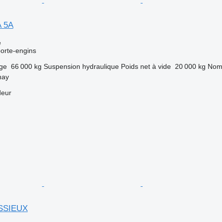
A 5A
e
orte-engins
rge
66 000 kg
Suspension
hydraulique
Poids net à vide
20 000 kg
Nomb
nay
deur
ESSIEUX