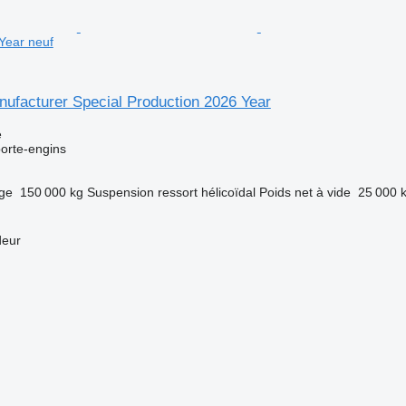
Year neuf
ufacturer Special Production 2026 Year
e
orte-engins
rge
150 000 kg
Suspension
ressort hélicoïdal
Poids net à vide
25 000 
deur