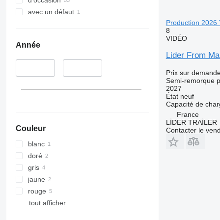
d'occasion
avec un défaut
Production 2026 
8
VIDÉO
Année
Lider From Man
–
Prix sur demand
Semi-remorque p
2027
État
neuf
Capacité de cha
France
LİDER TRAİLER
Couleur
Contacter le ven
blanc
doré
gris
jaune
rouge
tout afficher