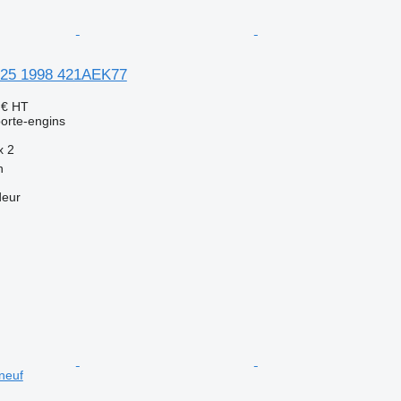
 225 1998 421AEK77
 €
HT
orte-engins
x
2
n
deur
neuf