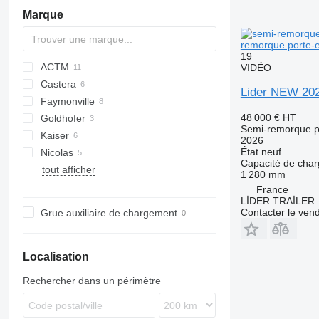
Marque
remorque porte
19
ACTM
VIDÉO
Castera
S44315CHC
Lider NEW 2
Faymonville
48 000 €
HT
Goldhofer
STBZ
Semi-remorque p
Kaiser
2026
État
neuf
Nicolas
Capacité de cha
tout afficher
Kaiser
SP
1 280 mm
France
LİDER TRAİLER
Contacter le ven
Grue auxiliaire de chargement
Localisation
Rechercher dans un périmètre