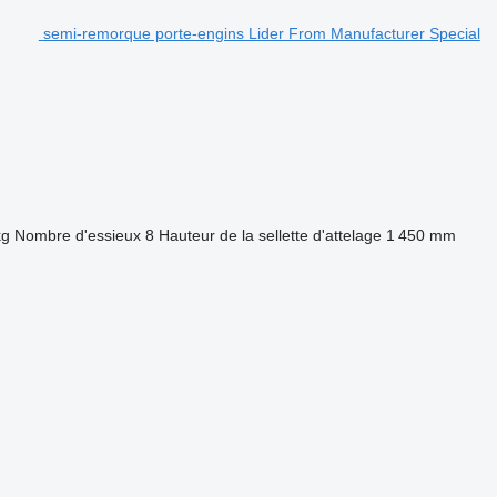
semi-remorque porte-engins Lider From Manufacturer Special
kg
Nombre d'essieux
8
Hauteur de la sellette d'attelage
1 450 mm