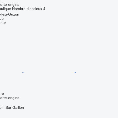
e
orte-engins
aulique
Nombre d'essieux
4
el-su-Guzon
up
deur
re
orte-engins
bin Sur Gaillon