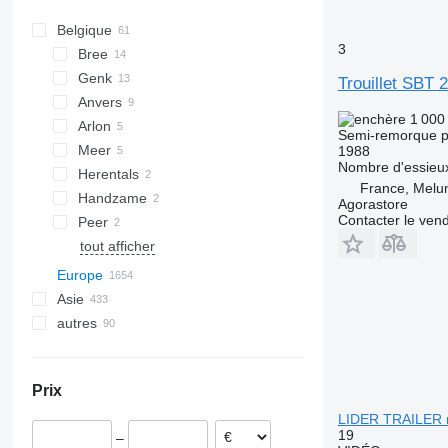
Belgique
3
Bree
Genk
Trouillet SBT
Anvers
1 000
Arlon
Semi-remorque p
Meer
1988
Nombre d'essieu
Herentals
France, Melu
Handzame
Agorastore
Contacter le ven
Peer
tout afficher
Europe
Asie
Pays-Bas
autres
Allemagne
Turquie
Pologne
Chine
Ukraine
Danemark
Géorgie
Moldavie
Prix
Roumanie
Émirats arabes unis
Brésil
LIDER TRAILER 
Italie
Colombie
19
–
France
Argentine