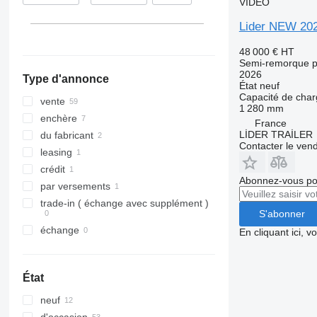
VIDÉO
Paris
République tchèque
Lider NEW 2
tout afficher
Limay
Épernay
48 000 €
HT
Semi-remorque p
Neuville-Saint-Amand
2026
Type d'annonce
Saint-Aubin-sur-Gaillon
État
neuf
Capacité de cha
Lillers
vente
1 280 mm
Nancy
enchère
France
Serrières-en-Chautagne
LİDER TRAİLER
du fabricant
Contacter le ven
tout afficher
leasing
crédit
Abonnez-vous pou
par versements
trade-in ( échange avec supplément )
S'abonner
échange
En cliquant ici, 
État
neuf