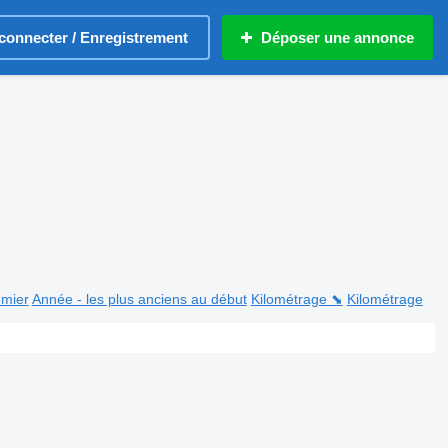
connecter / Enregistrement
Déposer une annonce
emier
Année - les plus anciens au début
Kilométrage ⬊
Kilométrage