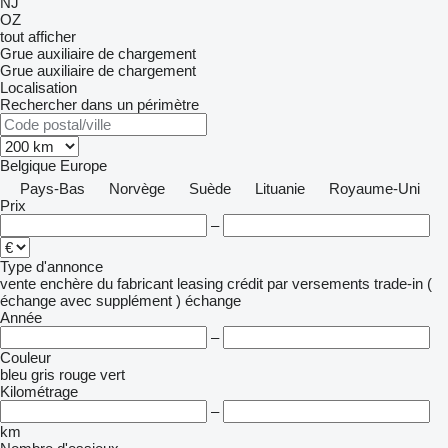
NJ
OZ
tout afficher
Grue auxiliaire de chargement
Grue auxiliaire de chargement
Localisation
Rechercher dans un périmètre
Belgique
Europe
Pays-Bas
Norvège
Suède
Lituanie
Royaume-Uni
Prix
–
Type d'annonce
vente
enchère
du fabricant
leasing
crédit
par versements
trade-in (
échange avec supplément )
échange
Année
–
Couleur
bleu
gris
rouge
vert
Kilométrage
–
km