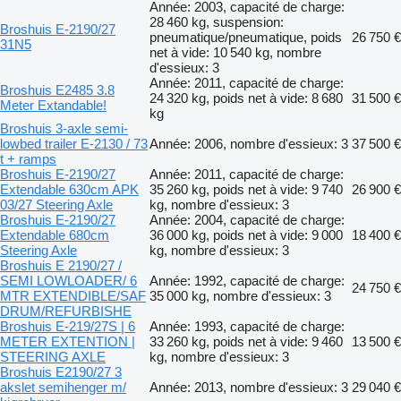
Année: 2003, capacité de charge:
28 460 kg, suspension:
Broshuis E-2190/27
pneumatique/pneumatique, poids
26 750 €
31N5
net à vide: 10 540 kg, nombre
d'essieux: 3
Année: 2011, capacité de charge:
Broshuis E2485 3.8
24 320 kg, poids net à vide: 8 680
31 500 €
Meter Extandable!
kg
Broshuis 3-axle semi-
lowbed trailer E-2130 / 73
Année: 2006, nombre d'essieux: 3
37 500 €
t + ramps
Broshuis E-2190/27
Année: 2011, capacité de charge:
Extendable 630cm APK
35 260 kg, poids net à vide: 9 740
26 900 €
03/27 Steering Axle
kg, nombre d'essieux: 3
Broshuis E-2190/27
Année: 2004, capacité de charge:
Extendable 680cm
36 000 kg, poids net à vide: 9 000
18 400 €
Steering Axle
kg, nombre d'essieux: 3
Broshuis E 2190/27 /
SEMI LOWLOADER/ 6
Année: 1992, capacité de charge:
24 750 €
MTR EXTENDIBLE/SAF
35 000 kg, nombre d'essieux: 3
DRUM/REFURBISHE
Broshuis E-219/27S | 6
Année: 1993, capacité de charge:
METER EXTENTION |
33 260 kg, poids net à vide: 9 460
13 500 €
STEERING AXLE
kg, nombre d'essieux: 3
Broshuis E2190/27 3
akslet semihenger m/
Année: 2013, nombre d'essieux: 3
29 040 €