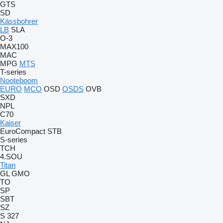
GTS
SD
Kässbohrer
LB
SLA
O-3
MAX100
MAC
MPG
MTS
T-series
Nooteboom
EURO
MCO
OSD
OSDS
OVB
SXD
NPL
C70
Kaiser
EuroCompact
STB
S-series
TCH
4.SOU
Titan
GL
GMO
TO
SP
SBT
SZ
S 327