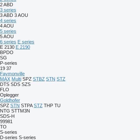
2 ABD
3 series
3 ABD
3 AOU
4 series
4 AOU
5 series
5 AOU
6 series
E series
E 2130
E 2190
BPDO
SG
P-series
19
37
Faymonville
MAX
Multi
SPZ
STBZ
STN
STZ
DTS
SDS
SZS
FLO
Oplegger
Goldhofer
SPZ
STN
STPA
STZ
THP
TU
NTG
STTM3N
SDS-H
99981
TO
S-series
D-series
S-series