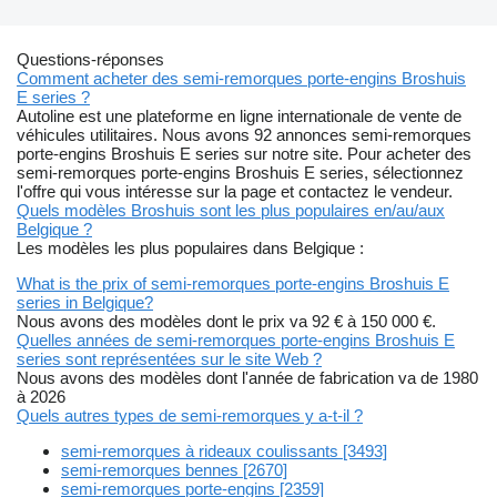
Questions-réponses
Comment acheter des semi-remorques porte-engins Broshuis
E series ?
Autoline est une plateforme en ligne internationale de vente de
véhicules utilitaires. Nous avons 92 annonces semi-remorques
porte-engins Broshuis E series sur notre site. Pour acheter des
semi-remorques porte-engins Broshuis E series, sélectionnez
l'offre qui vous intéresse sur la page et contactez le vendeur.
Quels modèles Broshuis sont les plus populaires en/au/aux
Belgique ?
Les modèles les plus populaires dans Belgique :
What is the prix of semi-remorques porte-engins Broshuis E
series in Belgique?
Nous avons des modèles dont le prix va 92 € à 150 000 €.
Quelles années de semi-remorques porte-engins Broshuis E
series sont représentées sur le site Web ?
Nous avons des modèles dont l'année de fabrication va de 1980
à 2026
Quels autres types de semi-remorques y a-t-il ?
semi-remorques à rideaux coulissants [3493]
semi-remorques bennes [2670]
semi-remorques porte-engins [2359]