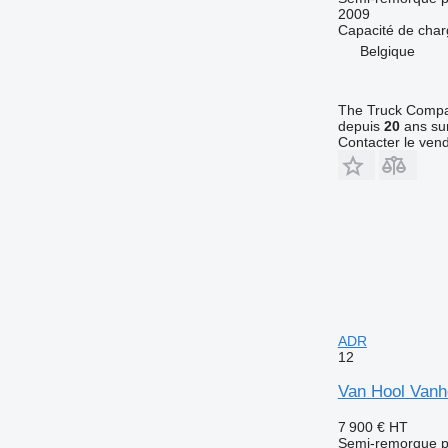
2009
Capacité de cha
Belgique
The Truck Comp
depuis
20
ans sur
Contacter le ven
ADR
12
Van Hool Vanho
7 900 €
HT
Semi-remorque p