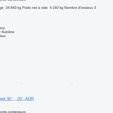
rge
34 840 kg
Poids net à vide
4 160 kg
Nombre d'essieux
3
any
 Autoline
deur
ol 30 ‘ , 20’. ADR
orte-conteneurs