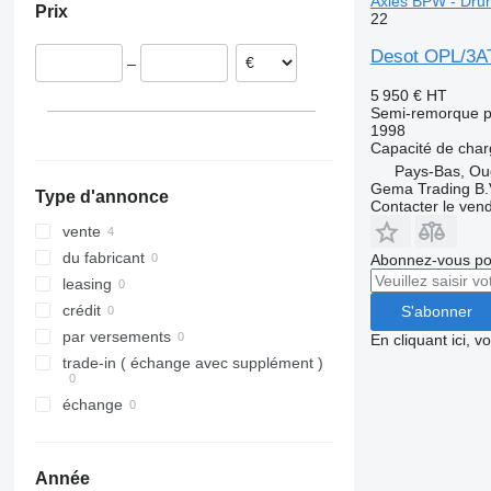
Axles BPW - Dru
Prix
22
Desot OPL/3AT
–
5 950 €
HT
Semi-remorque p
1998
Capacité de cha
Pays-Bas, Ou
Gema Trading B.
Type d'annonce
Contacter le ven
vente
du fabricant
Abonnez-vous pou
leasing
crédit
S'abonner
par versements
En cliquant ici, 
trade-in ( échange avec supplément )
échange
Année