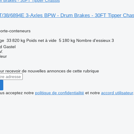
m Brakes - 30FT Tipper Chassis
/38/6894E 3-Axles BPW - Drum Brakes - 30FT Tipper Chas
orte-conteneurs
rge
33 820 kg
Poids net à vide
5 180 kg
Nombre d'essieux
3
d Gastel
V.
deur
r recevoir de nouvelles annonces de cette rubrique
vous acceptez notre
politique de confidentialité
et notre
accord utilisateur