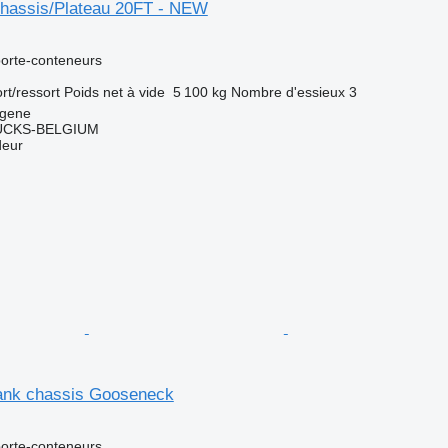
ssis/Plateau 20FT - NEW
orte-conteneurs
rt/ressort
Poids net à vide
5 100 kg
Nombre d'essieux
3
ngene
CKS-BELGIUM
deur
ank chassis Gooseneck
orte-conteneurs