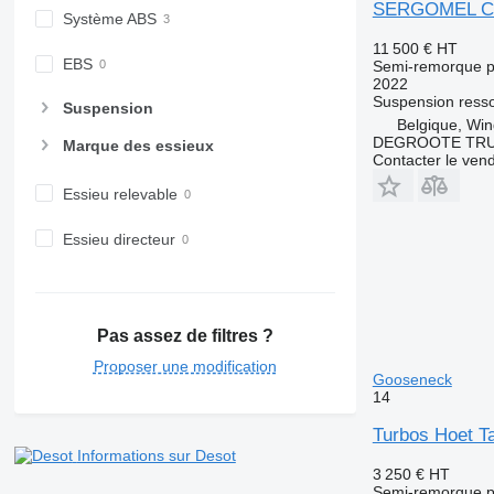
SERGOMEL Cha
Système ABS
11 500 €
HT
EBS
Semi-remorque p
2022
Suspension
resso
Suspension
Belgique, Wi
DEGROOTE TRU
Marque des essieux
Contacter le ven
Essieu relevable
Essieu directeur
Pas assez de filtres ?
Proposer une modification
Gooseneck
14
Turbos Hoet T
Informations sur Desot
3 250 €
HT
Semi-remorque p