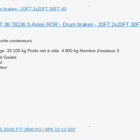
m brakes - 20FT 2x20FT 30FT 40
 38 78136 3-Axles ROR - Drum brakes - 20FT 2x20FT 30F
orte-conteneurs
rge
33 100 kg
Poids net à vide
4 900 kg
Nombre d'essieux
3
d Gastel
V.
deur
S 20/30 FT| 3940 KG | APK 10-12-202