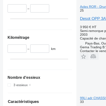
Axles ROR - Dru
–
25
Desot OPP 3AT
3 950 €
HT
Semi-remorque p
2003
Kilométrage
Capacité de cha
Pays-Bas, Ou
Gema Trading B.
–
km
Contacter le ven
Nombre d'essieux
3 essieux
99L| adr CHASSI
Caractéristiques
33