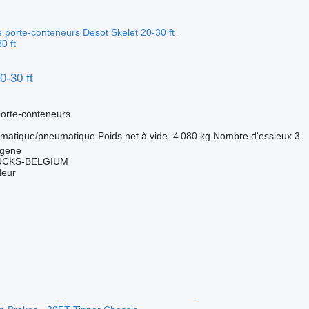
0 ft
0-30 ft
orte-conteneurs
matique/pneumatique
Poids net à vide
4 080 kg
Nombre d'essieux
3
ngene
CKS-BELGIUM
deur