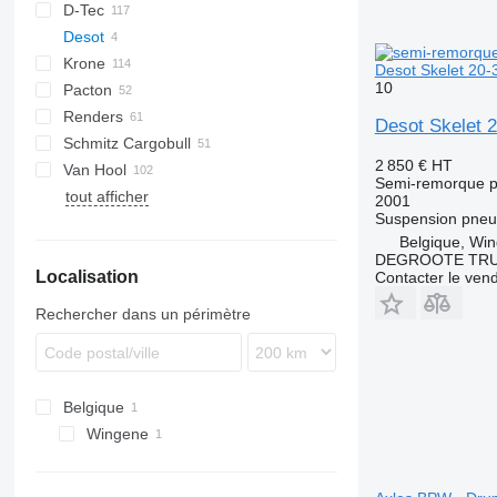
D-Tec
2 series
ADR
CCS
Desot
3 series
BPO
CT
EF
Krone
4 series
FT
Sliding
ADR
SDS
T-series
SB
Desot Skelet 20-3
10
Pacton
5 series
Stack
OPL
SD
SC
S 24
0-2
G-series
SL
S-series
Renders
OPP
SDC
XS
SW
0-3
ET3
Desot Skelet 2
Schmitz Cargobull
O-3
T-series
Euro
Kaiser
2 850 €
HT
Van Hool
TXC
ROC
S-series
SPA
CS
SP
Semi-remorque p
tout afficher
SCB
A-series
LPRS
NS
38
2001
Suspension
pneu
SCF
ADR
Belgique, Wi
SCS
EX
DEGROOTE TRU
Localisation
SGF
Contacter le ven
Rechercher dans un périmètre
Belgique
Wingene