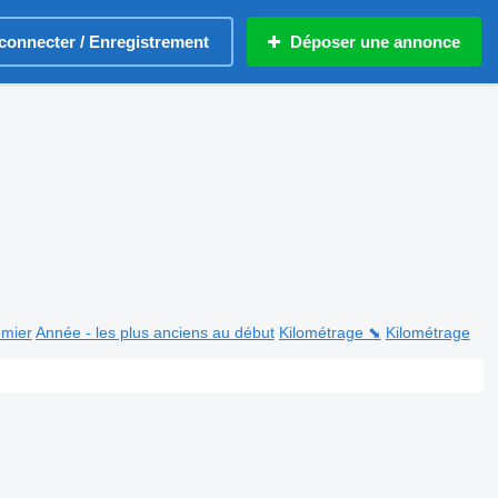
connecter / Enregistrement
Déposer une annonce
emier
Année - les plus anciens au début
Kilométrage ⬊
Kilométrage