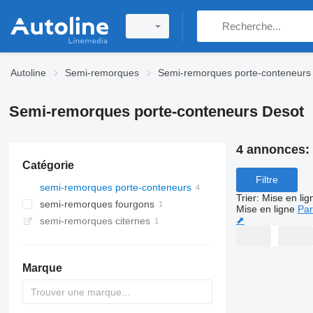
Autoline
Semi-remorques
Semi-remorques porte-conteneurs
Semi-remorques porte-conteneurs Desot
4 annonces:
Catégorie
Filtre
semi-remorques porte-conteneurs
Trier
:
Mise en lig
semi-remorques fourgons
Mise en ligne
Par
⬈
semi-remorques citernes
Marque