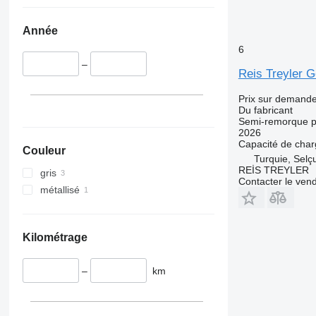
Année
6
–
Reis Treyler G
Prix sur demand
Du fabricant
Semi-remorque p
2026
Capacité de cha
Couleur
Turquie, Selç
REİS TREYLER
gris
Contacter le ven
métallisé
Kilométrage
–
km