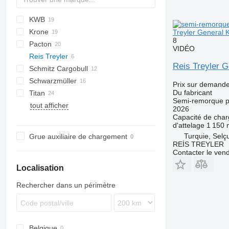
KWB
PS
2 series
TXA
SDS
FLO
DRO
Krone
SZS
D-series
SP
Treyler General 
8
Pacton
SD
S 24
O-3
MPS
SPL
OVB
VIDÉO
Reis Treyler
SDP
SN
T-series
NV
Reis Treyler G
Schmitz Cargobull
SZ
TPD
Schwarzmüller
TXD
S-series
Prix sur demand
Du fabricant
Titan
SCB
S1
Semi-remorque p
tout afficher
SCS
SPA
VHLO
VO
NS
D-series
2026
Capacité de cha
SPR
d'attelage
1 150
Turquie, Selç
Grue auxiliaire de chargement
REİS TREYLER
Contacter le ven
Localisation
Rechercher dans un périmètre
Belgique