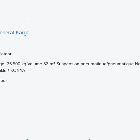
eneral Kargo
e
lateau
rge
36 500 kg
Volume
33 m³
Suspension
pneumatique/pneumatique
No
uklu / KONYA
deur