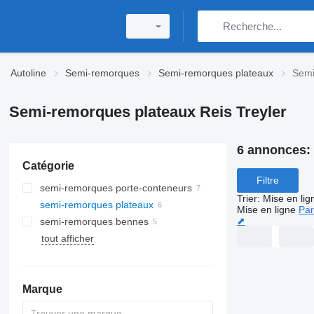
Autoline
Semi-remorques
Semi-remorques plateaux
Semi
Semi-remorques plateaux Reis Treyler
6 annonces:
Catégorie
Filtre
semi-remorques porte-conteneurs
Trier
:
Mise en lig
semi-remorques plateaux
Mise en ligne
Par
⬈
semi-remorques bennes
tout afficher
Marque