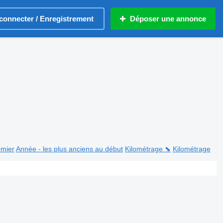
connecter / Enregistrement
Déposer une annonce
emier
Année - les plus anciens au début
Kilométrage ⬊
Kilométrage