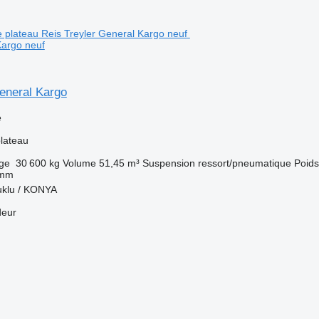
Kargo neuf
eneral Kargo
e
lateau
rge
30 600 kg
Volume
51,45 m³
Suspension
ressort/pneumatique
Poids
 mm
uklu / KONYA
deur