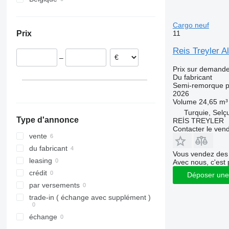
Cargo neuf
11
Prix
Reis Treyler 
–
Prix sur demand
Du fabricant
Semi-remorque p
2026
Volume
24,65 m³
Turquie, Selç
Type d'annonce
REİS TREYLER
Contacter le ven
vente
du fabricant
Vous vendez des 
leasing
Avec nous, c'est 
crédit
Déposer une
par versements
trade-in ( échange avec supplément )
échange