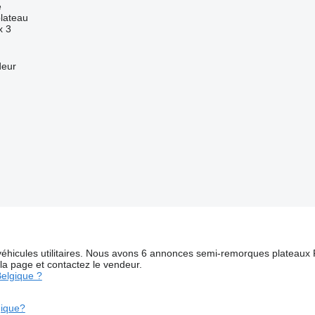
e
lateau
x
3
deur
 véhicules utilitaires. Nous avons 6 annonces semi-remorques plateaux 
 la page et contactez le vendeur.
Belgique ?
gique?