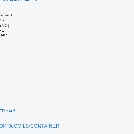
e
lateau
x
3
 (NO)
RL
deur
ER neuf
 PORTA COILS/CONTAINER