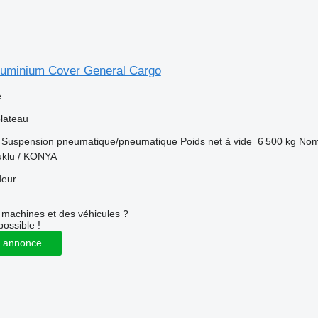
Aluminium Cover General Cargo
e
lateau
Suspension
pneumatique/pneumatique
Poids net à vide
6 500 kg
Nom
uklu / KONYA
deur
machines et des véhicules ?
possible !
 annonce