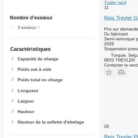
Trailer neuf
11
Reis Treyler G
Nombre d'essieux
3 essieux
Prix sur demand
Du fabricant
Semi-remorque p
2026
Suspension
pneu
Caractéristiques
Turquie, Selç
Capacité de charge
REİS TREYLER
Contacter le ven
Poids net à vide
Poids total en charge
Longueur
Largeur
Hauteur
Hauteur de la sellette d'attelage
20
Reis Treyler