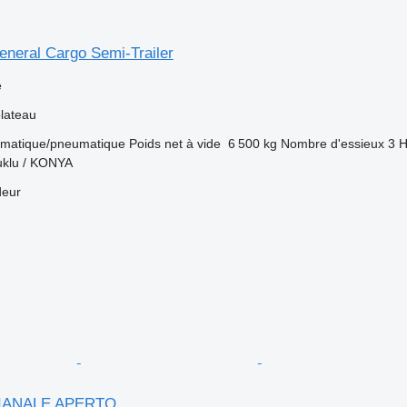
eneral Cargo Semi-Trailer
e
lateau
matique/pneumatique
Poids net à vide
6 500 kg
Nombre d'essieux
3
H
uklu / KONYA
deur
 PIANALE APERTO