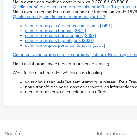
Nous avons des modèles dont le prix va 2 270 € à 83 500 €.
Quelles années de semi-remorques plateaux Reis Treyler sont r
Nous avons des modèles dont l'année de fabrication va de 197
Quels autres types de semi-remorques y a-t-il ?
semi-remorques à rideaux coulissants [3491]
semi-remorques bennes [2672]
semi-remorques porte-engins [2359]
semi-remorques frigorifiques [2021]
semi-remorques porte-conteneurs [1205]
Comment acheter des semi-remorques plateaux Reis Treyler en
Nous collaborons avec des entreprises de leasing.
C'est facile d'acheter des véhicules en leasing :
vous choisissez le/la/les semi-remorque plateau Reis Treyl
nous transférons votre dossier et toutes les informations
des entreprises vous envoient leurs offres ;
Société
Informations