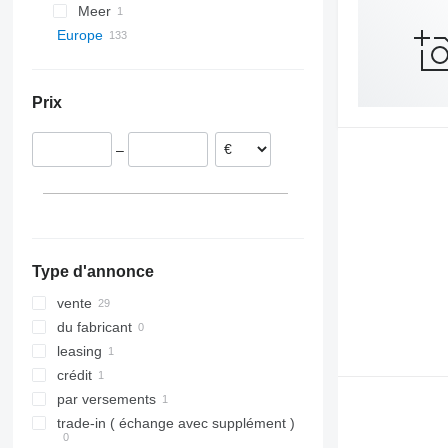
Meer
Europe
Pays-Bas
Allemagne
Prix
Potsdam
France
Meppen
Danemark
–
Oldenburg
Pologne
Groß Ippener
Italie
Giessen
Autriche
Kassel
Estonie
tout afficher
Sittensen
Type d'annonce
Mannheim
tout afficher
vente
du fabricant
leasing
crédit
par versements
trade-in ( échange avec supplément )