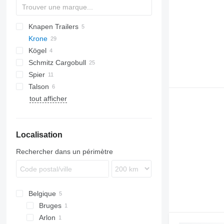
Knapen Trailers
AS
T-series
Krone
K-series
CF
Kögel
SD
Schmitz Cargobull
SDK
SP
RSBS
Spier
SDR
KO
SDK 27
Talson
SZ
S-series
SGL
S-series
SDR 27
tout afficher
SCB
SLG
F-series
SKO
Localisation
Rechercher dans un périmètre
Belgique
Bruges
Arlon