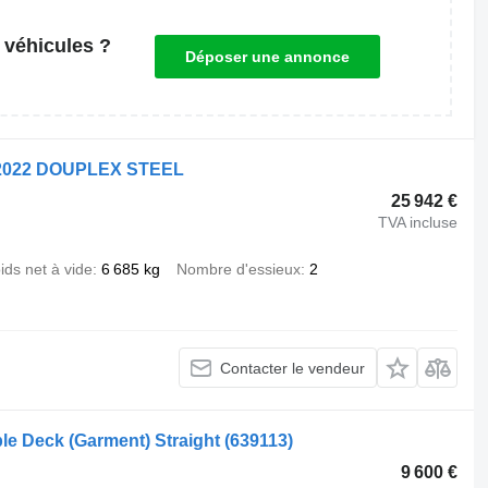
 véhicules ?
Déposer une annonce
n 2022 DOUPLEX STEEL
25 942 €
TVA incluse
ids net à vide
6 685 kg
Nombre d'essieux
2
Contacter le vendeur
ble Deck (Garment) Straight
(639113)
9 600 €