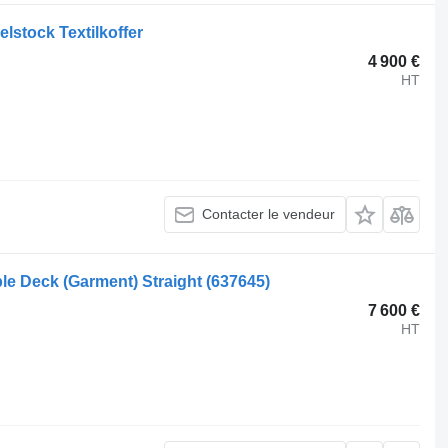
stock Textilkoffer
4 900 €
HT
Contacter le vendeur
ble Deck (Garment) Straight
(637645)
7 600 €
HT