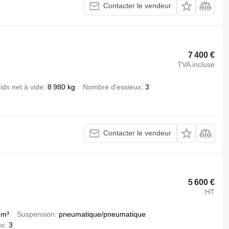
Contacter le vendeur
7 400 €
TVA incluse
ids net à vide
8 980 kg
Nombre d'essieux
3
Contacter le vendeur
5 600 €
HT
 m³
Suspension
pneumatique/pneumatique
ux
3