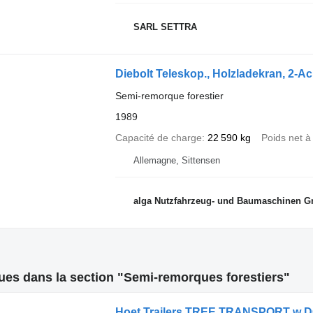
SARL SETTRA
Diebolt Teleskop., Holzladekran, 2-A
Semi-remorque forestier
1989
Capacité de charge
22 590 kg
Poids net à
Allemagne, Sittensen
alga Nutzfahrzeug- und Baumaschinen 
es dans la section "Semi-remorques forestiers"
Hoet Trailers TREE TRANSPORT w 