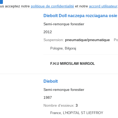
vous acceptez notre
politique de confidentialité
et notre
accord utilisateur
Diebolt Doll naczepa rozciagana o
Semi-remorque forestier
2012
Suspension
pneumatique/pneumatique
Po
Pologne, Biłgoraj
F.H.U MIROSLAW MARGOL
Diebolt
Semi-remorque forestier
1987
Nombre d'essieux
3
France, L'HOPITAL ST LIEFFROY