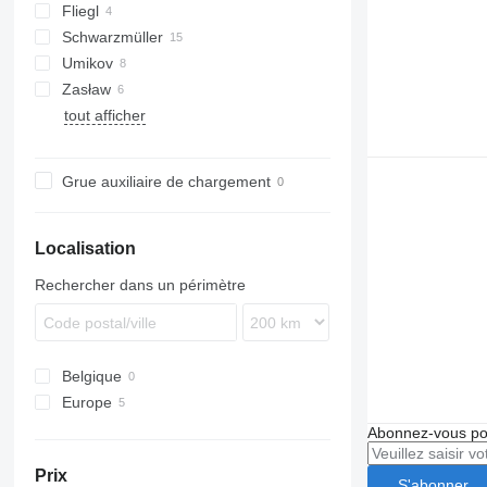
Fliegl
A-series
Schwarzmüller
Logo
SDS
T-series
S-series
S-series
SN
MNL
NV
ROC
Kaiser
Umikov
Zasław
36
tout afficher
D-series
Grue auxiliaire de chargement
Localisation
Rechercher dans un périmètre
Belgique
Europe
Pologne
Abonnez-vous pou
France
Prix
Pays-Bas
S'abonner