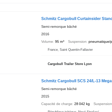
Schmitz Cargobull Curtainsider Standa
Semi-remorque bâché
2016
Volume
95 m³
Suspension
pneumatique/
France, Saint Quentin-Fallavier
Cargobull Trailer Store Lyon
Schmitz Cargobull SCS 24/L-13 Mega
Semi-remorque bâché
2015
Capacité de charge
28 042 kg
Suspension
République tchèque, Nové Strašecí