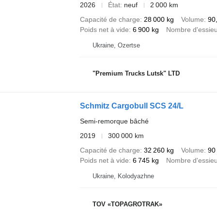
2026
État
neuf
2 000 km
Capacité de charge
28 000 kg
Volume
90
Poids net à vide
6 900 kg
Nombre d'essie
Ukraine, Ozertse
"Premium Trucks Lutsk" LTD
Schmitz Cargobull SCS 24/L
Semi-remorque bâché
2019
300 000 km
Capacité de charge
32 260 kg
Volume
90
Poids net à vide
6 745 kg
Nombre d'essie
Ukraine, Kolodyazhne
TOV «TOPAGROTRAK»