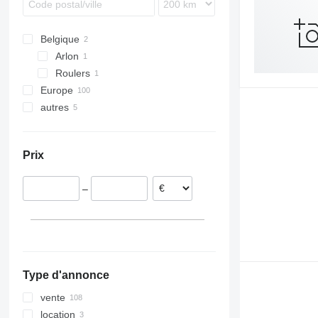
Belgique
Arlon
Roulers
Europe
autres
Lituanie
Allemagne
Ukraine
France
Prix
Pologne
République tchèque
–
Hongrie
Italie
Portugal
tout afficher
Type d'annonce
vente
location