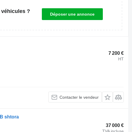
 véhicules ?
Déposer une annonce
7 200 €
HT
Contacter le vendeur
EB shtora
37 000 €
TVA incluse