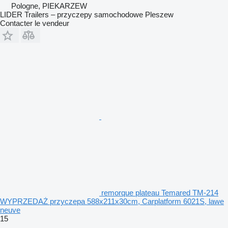
Pologne, PIEKARZEW
LIDER Trailers – przyczepy samochodowe Pleszew
Contacter le vendeur
remorque plateau Temared TM-214
WYPRZEDAŻ przyczepa 588x211x30cm, Carplatform 6021S, lawe
neuve
15