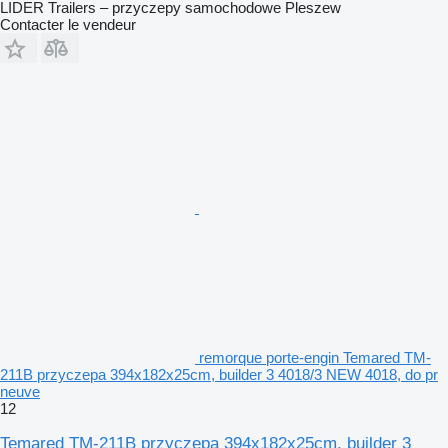
LIDER Trailers – przyczepy samochodowe Pleszew
Contacter le vendeur
remorque porte-engin Temared TM-
211B przyczepa 394x182x25cm, builder 3 4018/3 NEW 4018, do pr
neuve
12
Temared TM-211B przyczepa 394x182x25cm, builder 3