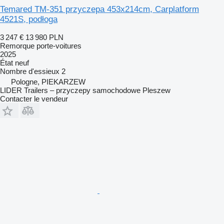
Temared TM-351 przyczepa 453x214cm, Carplatform
4521S, podłoga
3 247 €
13 980 PLN
Remorque porte-voitures
2025
État
neuf
Nombre d'essieux
2
Pologne, PIEKARZEW
LIDER Trailers – przyczepy samochodowe Pleszew
Contacter le vendeur