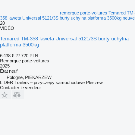
remorque porte-voitures Temared TM-
358 laweta Universal 5121/3S burty uchylna platforma 3500kg neuve
20
VIDÉO
Temared TM-358 laweta Universal 5121/3S burty uchylna
platforma 3500kg
6 438 €
27 720 PLN
Remorque porte-voitures
2025
État
neuf
Pologne, PIEKARZEW
LIDER Trailers – przyczepy samochodowe Pleszew
Contacter le vendeur