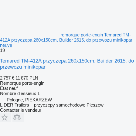
remorque porte-engin Temared TM-
412A przyczepa 260x150cm, Builder 2615, do przewozu minikopar
neuve
19
Temared TM-412A przyczepa 260x150cm, Builder 2615, do
przewozu minikopar
2 757 €
11 870 PLN
Remorque porte-engin
État
neuf
Nombre d'essieux
1
Pologne, PIEKARZEW
LIDER Trailers – przyczepy samochodowe Pleszew
Contacter le vendeur