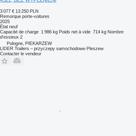
4521, BEZ WYPEŁNIENI
3 077 €
13 250 PLN
Remorque porte-voitures
2025
État
neuf
Capacité de charge
1 986 kg
Poids net à vide
714 kg
Nombre
d'essieux
2
Pologne, PIEKARZEW
LIDER Trailers – przyczepy samochodowe Pleszew
Contacter le vendeur