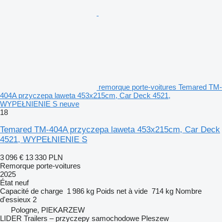
remorque porte-voitures Temared TM-
404A przyczepa laweta 453x215cm, Car Deck 4521,
WYPEŁNIENIE S neuve
18
Temared TM-404A przyczepa laweta 453x215cm, Car Deck
4521, WYPEŁNIENIE S
3 096 €
13 330 PLN
Remorque porte-voitures
2025
État
neuf
Capacité de charge
1 986 kg
Poids net à vide
714 kg
Nombre
d'essieux
2
Pologne, PIEKARZEW
LIDER Trailers – przyczepy samochodowe Pleszew