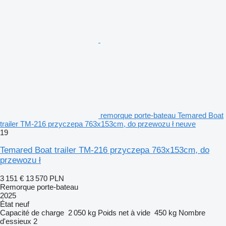
remorque porte-bateau Temared Boat
trailer TM-216 przyczepa 763x153cm, do przewozu ł neuve
19
Temared Boat trailer TM-216 przyczepa 763x153cm, do
przewozu ł
3 151 €
13 570 PLN
Remorque porte-bateau
2025
État
neuf
Capacité de charge
2 050 kg
Poids net à vide
450 kg
Nombre
d'essieux
2