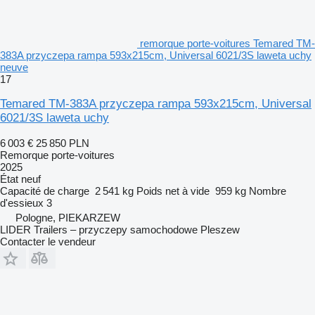
remorque porte-voitures Temared TM-
383A przyczepa rampa 593x215cm, Universal 6021/3S laweta uchy
neuve
17
Temared TM-383A przyczepa rampa 593x215cm, Universal
6021/3S laweta uchy
6 003 €
25 850 PLN
Remorque porte-voitures
2025
État
neuf
Capacité de charge
2 541 kg
Poids net à vide
959 kg
Nombre
d'essieux
3
Pologne, PIEKARZEW
LIDER Trailers – przyczepy samochodowe Pleszew
Contacter le vendeur