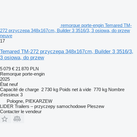
remorque porte-engin Temared TM-
272 przyczepa 348x167cm, Builder 3 3516/3, 3 osiowa, do przew
neuve
17
Temared TM-272 przyczepa 348x167cm, Builder 3 3516/3,
3 osiowa, do przew
5 079 €
21 870 PLN
Remorque porte-engin
2025
État
neuf
Capacité de charge
2 730 kg
Poids net à vide
770 kg
Nombre
d'essieux
3
Pologne, PIEKARZEW
LIDER Trailers – przyczepy samochodowe Pleszew
Contacter le vendeur