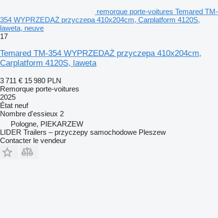
remorque porte-voitures Temared TM-
354 WYPRZEDAŻ przyczepa 410x204cm, Carplatform 4120S,
laweta, neuve
17
Temared TM-354 WYPRZEDAŻ przyczepa 410x204cm,
Carplatform 4120S, laweta
3 711 €
15 980 PLN
Remorque porte-voitures
2025
État
neuf
Nombre d'essieux
2
Pologne, PIEKARZEW
LIDER Trailers – przyczepy samochodowe Pleszew
Contacter le vendeur