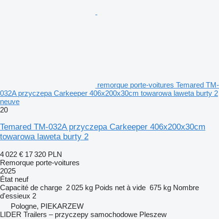
remorque porte-voitures Temared TM-
032A przyczepa Carkeeper 406x200x30cm towarowa laweta burty 2
neuve
20
Temared TM-032A przyczepa Carkeeper 406x200x30cm
towarowa laweta burty 2
4 022 €
17 320 PLN
Remorque porte-voitures
2025
État
neuf
Capacité de charge
2 025 kg
Poids net à vide
675 kg
Nombre
d'essieux
2
Pologne, PIEKARZEW
LIDER Trailers – przyczepy samochodowe Pleszew