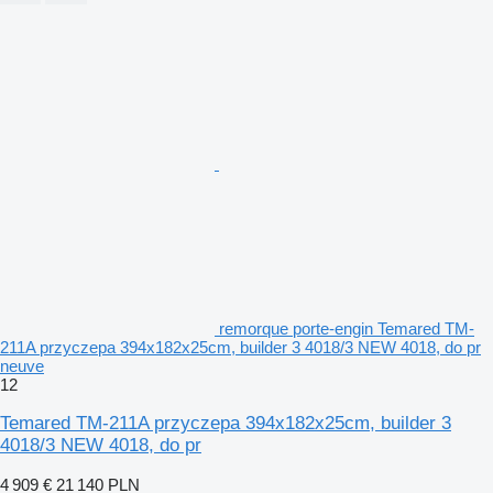
remorque porte-engin Temared TM-
211A przyczepa 394x182x25cm, builder 3 4018/3 NEW 4018, do pr
neuve
12
Temared TM-211A przyczepa 394x182x25cm, builder 3
4018/3 NEW 4018, do pr
4 909 €
21 140 PLN