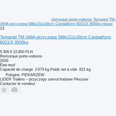
remorque porte-voitures Temared TM-
349A przyczepa 588x211x30cm Carplatform 6021/3 3500kg neuve
13
Temared TM-349A przyczepa 588x211x30cm Carplatform
6021/3 3500kg
5 305 €
22 850 PLN
Remorque porte-voitures
2026
État
neuf
Capacité de charge
2 679 kg
Poids net à vide
821 kg
Pologne, PIEKARZEW
LIDER Trailers – przyczepy samochodowe Pleszew
Contacter le vendeur