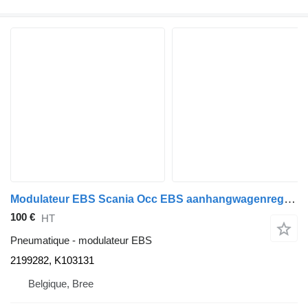
Modulateur EBS Scania Occ EBS aanhangwagenregelklep 2199282, K103131 pour camion
100 €
HT
Pneumatique - modulateur EBS
2199282, K103131
Belgique, Bree