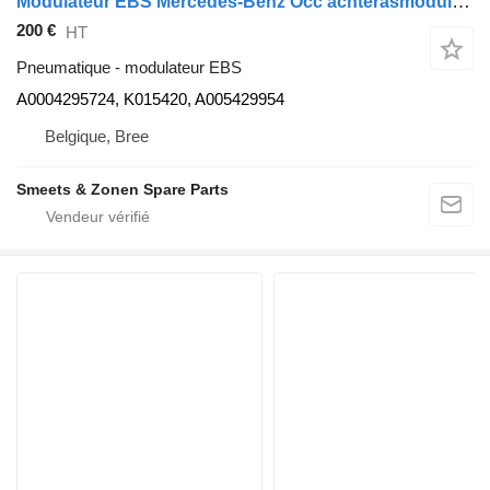
Modulateur EBS Mercedes-Benz Occ achterasmodulator + remventiel Mercedes A0004295724 pour camion
200 €
HT
Pneumatique - modulateur EBS
A0004295724, K015420, A005429954
Belgique, Bree
Smeets & Zonen Spare Parts