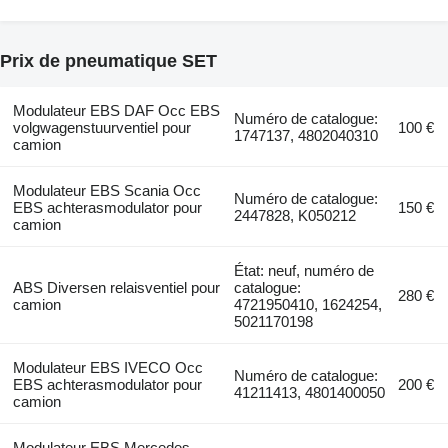
Prix de pneumatique SET
Modulateur EBS DAF Occ EBS
Numéro de catalogue:
volgwagenstuurventiel pour
100 €
1747137, 4802040310
camion
Modulateur EBS Scania Occ
Numéro de catalogue:
EBS achterasmodulator pour
150 €
2447828, K050212
camion
État: neuf, numéro de
ABS Diversen relaisventiel pour
catalogue:
280 €
camion
4721950410, 1624254,
5021170198
Modulateur EBS IVECO Occ
Numéro de catalogue:
EBS achterasmodulator pour
200 €
41211413, 4801400050
camion
Modulateur EBS Mercedes-