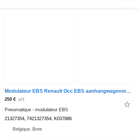
Modulateur EBS Renault Occ EBS aanhangwagenmodulator 21327354 pour camion
250 €
HT
Pneumatique - modulateur EBS
21327354, 7421327354, K037886
Belgique, Bree