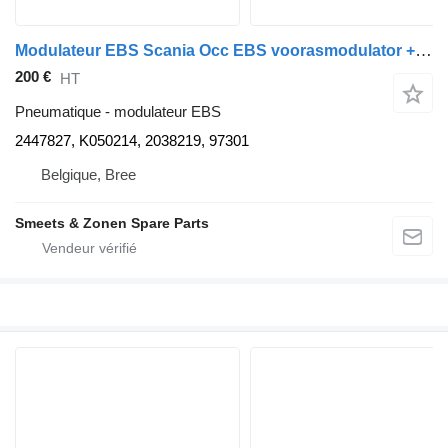
Modulateur EBS Scania Occ EBS voorasmodulator + relaisklep 2447827 pour camion
200 €
HT
Pneumatique - modulateur EBS
2447827, K050214, 2038219, 97301
Belgique, Bree
Smeets & Zonen Spare Parts