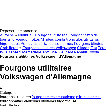
Déposer une annonce
Autoline
»
Minibus
»
Fourgons utilitaires
Fourgonnettes de
tourisme
Fourgonnettes
Minibus combi
Véhicules utilitaires
frigorifiques
Véhicules utilitaires isothermes
Fourgons blindés
Corbillards
»
Fourgons utilitaires Volkswagen
Citroen
Fiat
Ford
IVECO
MAN
Mercedes-Benz
Opel
Peugeot
Renault
Toyota
»
Fourgons utilitaires Volkswagen d'Allemagne
»
Fourgons utilitaires
Volkswagen d'Allemagne
Catégorie
fourgons utilitaires
fourgonnettes de tourisme
minibus combi
fourgonnettes
véhicules utilitaires frigorifiques
tout afficher