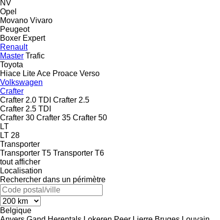
NV
Opel
Movano
Vivaro
Peugeot
Boxer
Expert
Renault
Master
Trafic
Toyota
Hiace
Lite Ace
Proace
Verso
Volkswagen
Crafter
Crafter 2.0 TDI
Crafter 2.5
Crafter 2.5 TDI
Crafter 30
Crafter 35
Crafter 50
LT
LT 28
Transporter
Transporter T5
Transporter T6
tout afficher
Localisation
Rechercher dans un périmètre
Belgique
Anvers
Gand
Herentals
Lokeren
Peer
Lierre
Bruges
Louvain