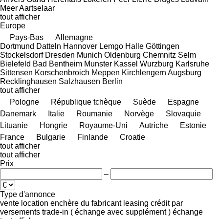
Meer
Aartselaar
tout afficher
Europe
Pays-Bas
Allemagne
Dortmund
Datteln
Hannover
Lemgo
Halle
Göttingen
Stockelsdorf
Dresden
Munich
Oldenburg
Chemnitz
Selm
Bielefeld
Bad Bentheim
Munster
Kassel
Wurzburg
Karlsruhe
Sittensen
Korschenbroich
Meppen
Kirchlengern
Augsburg
Recklinghausen
Salzhausen
Berlin
tout afficher
Pologne
République tchèque
Suède
Espagne
Danemark
Italie
Roumanie
Norvège
Slovaquie
Lituanie
Hongrie
Royaume-Uni
Autriche
Estonie
France
Bulgarie
Finlande
Croatie
tout afficher
tout afficher
Prix
–
Type d'annonce
vente
location
enchère
du fabricant
leasing
crédit
par
versements
trade-in ( échange avec supplément )
échange