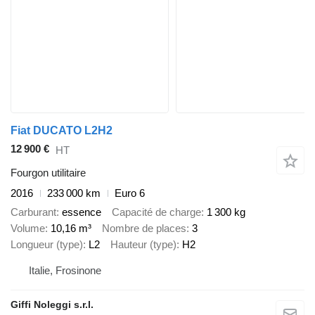
Fiat DUCATO L2H2
12 900 €
HT
Fourgon utilitaire
2016
233 000 km
Euro 6
Carburant
essence
Capacité de charge
1 300 kg
Volume
10,16 m³
Nombre de places
3
Longueur (type)
L2
Hauteur (type)
H2
Italie, Frosinone
Giffi Noleggi s.r.l.