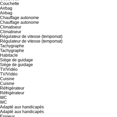
Couchette
Airbag
Airbag
Chauffage autonome
Chauffage autonome
Climatiseur
Climatiseur
Régulateur de vitesse (tempomat)
Régulateur de vitesse (tempomat)
Tachygraphe
Tachygraphe
Habitacle
Siège de guidage
Siège de guidage
TV/Vidéo
TV/Vidéo
Cuisine
Cuisine
Réfrigérateur
Réfrigérateur
WC
WC
Adapté aux handicapés
Adapté aux handicapés
Essieux