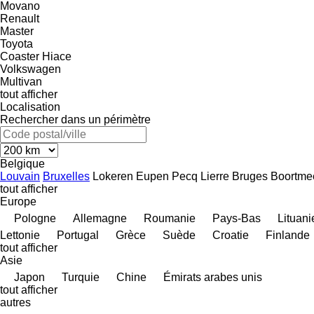
Movano
Renault
Master
Toyota
Coaster
Hiace
Volkswagen
Multivan
tout afficher
Localisation
Rechercher dans un périmètre
Belgique
Louvain
Bruxelles
Lokeren
Eupen
Pecq
Lierre
Bruges
Boortme
tout afficher
Europe
Pologne
Allemagne
Roumanie
Pays-Bas
Lituani
Lettonie
Portugal
Grèce
Suède
Croatie
Finlande
tout afficher
Asie
Japon
Turquie
Chine
Émirats arabes unis
tout afficher
autres