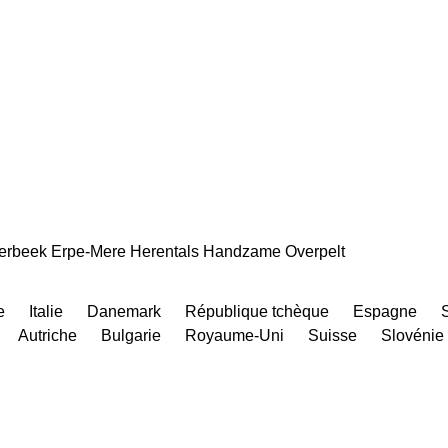
erbeek
Erpe-Mere
Herentals
Handzame
Overpelt
e
Italie
Danemark
République tchèque
Espagne
Autriche
Bulgarie
Royaume-Uni
Suisse
Slovénie