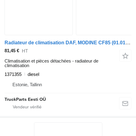
Radiateur de climatisation DAF, MODINE CF85 (01.01-) 1371355 pour tracteur routier DAF LF45, LF55, LF180, CF65, CF75, CF85 (2001-)
81,45 €
HT
Climatisation et pièces détachées - radiateur de
climatisation
1371355
diesel
Estonie, Tallinn
TruckParts Eesti OÜ