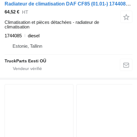
Radiateur de climatisation DAF CF85 (01.01-) 1744085 pour tracteur routier DAF LF45, LF55, LF180, CF65, CF75, CF85 (2001-)
64,52 €
HT
Climatisation et pièces détachées - radiateur de
climatisation
1744085
diesel
Estonie, Tallinn
TruckParts Eesti OÜ