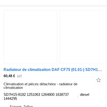
Radiateur de climatisation DAF CF75 (01.01-) SD7H15-8182 pour tracteur routier DAF LF45, LF55, LF180, CF65, CF75, CF85 (2001-)
60,48 €
HT
Climatisation et pièces détachées - radiateur de
climatisation
SD7H15-8182 1251063 1264800 1638737
diesel
1444295
Estonie, Tallinn