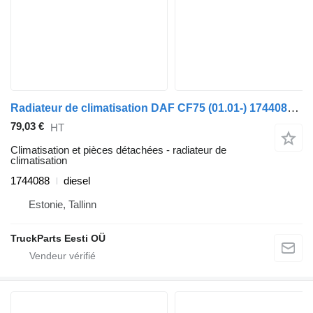
Radiateur de climatisation DAF CF75 (01.01-) 1744088 pour tracteur routier DAF LF45, LF55, LF180, CF65, CF75, CF85 (2001-)
79,03 €
HT
Climatisation et pièces détachées - radiateur de
climatisation
1744088
diesel
Estonie, Tallinn
TruckParts Eesti OÜ