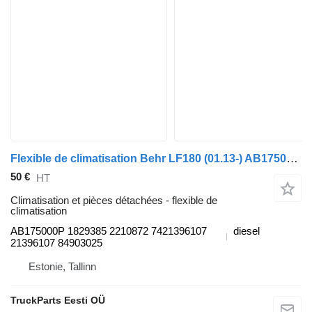
Flexible de climatisation Behr LF180 (01.13-) AB175000P pour tracteur routier DAF LF45, LF55, LF180, CF65, CF75, CF85 (2001-)
50 €
HT
Climatisation et pièces détachées - flexible de
climatisation
AB175000P 1829385 2210872 7421396107
diesel
21396107 84903025
Estonie, Tallinn
TruckParts Eesti OÜ