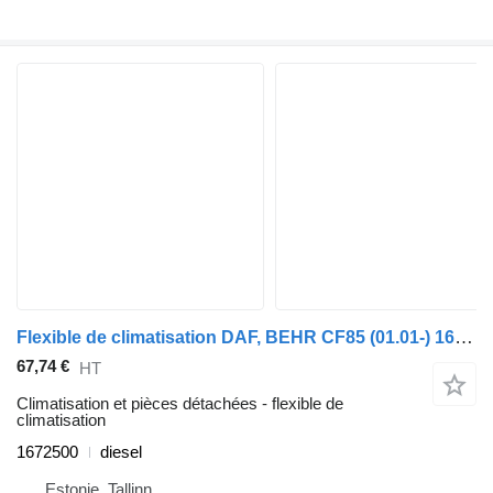
Flexible de climatisation DAF, BEHR CF85 (01.01-) 1672500 pour tracteur routier DAF LF45, LF55, LF180, CF65, CF75, CF85 (2001-)
67,74 €
HT
Climatisation et pièces détachées - flexible de
climatisation
1672500
diesel
Estonie, Tallinn