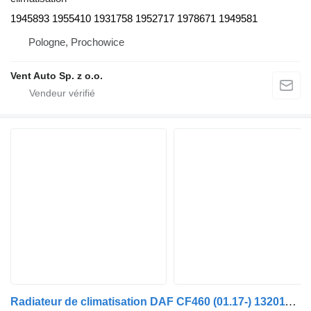
1945893 1955410 1931758 1952717 1978671 1949581
Pologne, Prochowice
Vent Auto Sp. z o.o.
Radiateur de climatisation DAF CF460 (01.17-) 1320112 1955411 pour tracteur routier DAF CF450, CF460 (2017-)