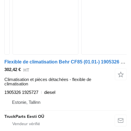
Flexible de climatisation Behr CF85 (01.01-) 1905326 1925727 pour tracteur routier DAF LF45, LF55, LF180, CF65, CF75, CF85 (2001-)
302,42 €
HT
Climatisation et pièces détachées - flexible de
climatisation
1905326 1925727
diesel
Estonie, Tallinn
TruckParts Eesti OÜ