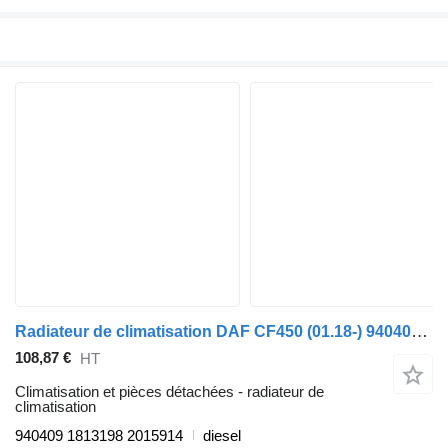
Radiateur de climatisation DAF CF450 (01.18-) 940409 pour tracteur routier DAF CF450, CF460 (2017-)
108,87 €
HT
Climatisation et pièces détachées - radiateur de
climatisation
940409 1813198 2015914
diesel