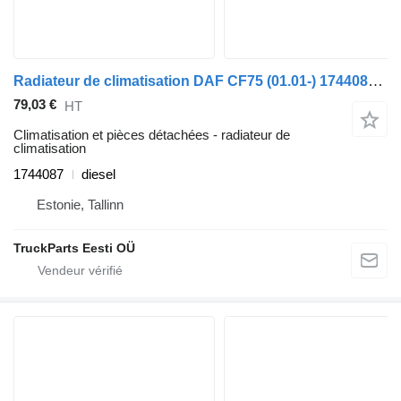
Radiateur de climatisation DAF CF75 (01.01-) 1744087 pour tracteur routier DAF LF45, LF55, LF180, CF65, CF75, CF85 (2001-)
79,03 €
HT
Climatisation et pièces détachées - radiateur de
climatisation
1744087
diesel
Estonie, Tallinn
TruckParts Eesti OÜ