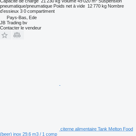
Capacité de charge
21 230 kg
Volume
49 020 m³
Suspension
pneumatique/pneumatique
Poids net à vide
12 770 kg
Nombre
d'essieux
3
0 compartiment
Pays-Bas, Ede
JB Trading bv
Contacter le vendeur
citerne alimentaire Tank Melton Food
(beer) inox 29.6 m3 / 1 comp