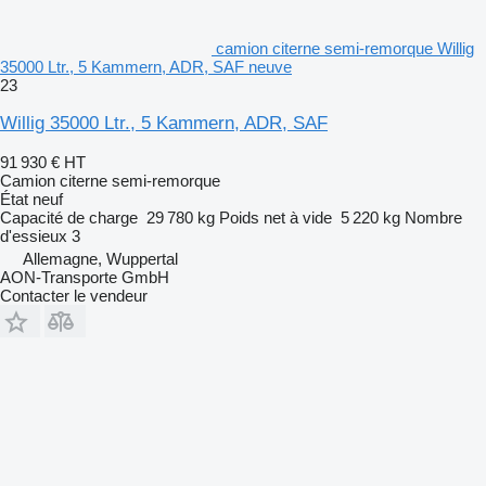
camion citerne semi-remorque Willig
35000 Ltr., 5 Kammern, ADR, SAF neuve
23
Willig 35000 Ltr., 5 Kammern, ADR, SAF
91 930 €
HT
Camion citerne semi-remorque
État
neuf
Capacité de charge
29 780 kg
Poids net à vide
5 220 kg
Nombre
d'essieux
3
Allemagne, Wuppertal
AON-Transporte GmbH
Contacter le vendeur