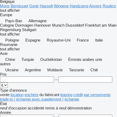
Belgique
Mons
Bernissart
Genk
Hasselt
Wingene
Handzame
Anvers
Roulers
tout afficher
Europe
Pays-Bas
Allemagne
Cologne
Dormagen
Hannover
Munich
Dusseldorf
Frankfurt am Main
Regensburg
Stuttgart
tout afficher
Pologne
Espagne
Royaume-Uni
France
Italie
Roumanie
tout afficher
Asie
Chine
Turquie
Ouzbékistan
Émirats arabes unis
autres
Ukraine
Argentine
Moldavie
Tanzanie
Chili
Prix
–
Type d'annonce
vente
location
enchère
du fabricant
leasing
crédit
par versements
trade-in ( échange avec supplément )
échange
État
neuf
d'occasion
accidenté
remis à neuf
démonstration
Année