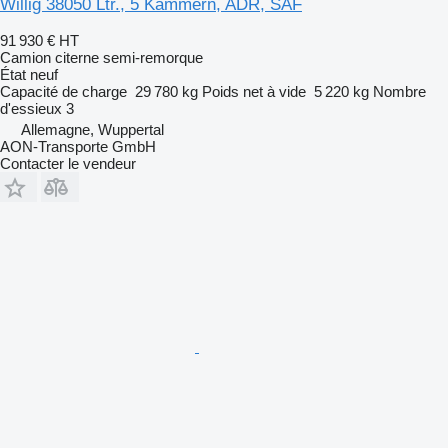
Willig 38050 Ltr., 5 Kammern, ADR, SAF
91 930 €
HT
Camion citerne semi-remorque
État
neuf
Capacité de charge
29 780 kg
Poids net à vide
5 220 kg
Nombre
d'essieux
3
Allemagne, Wuppertal
AON-Transporte GmbH
Contacter le vendeur