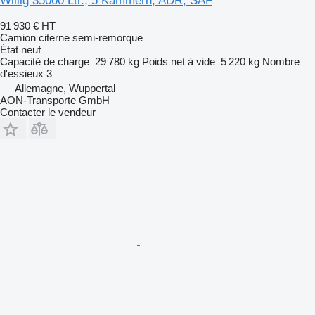
Willig 35000 Ltr., 5 Kammern, ADR, SAF
91 930 €
HT
Camion citerne semi-remorque
État
neuf
Capacité de charge
29 780 kg
Poids net à vide
5 220 kg
Nombre
d'essieux
3
Allemagne, Wuppertal
AON-Transporte GmbH
Contacter le vendeur