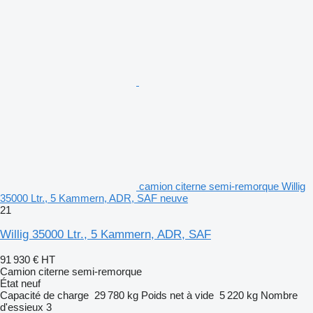
camion citerne semi-remorque Willig
35000 Ltr., 5 Kammern, ADR, SAF neuve
21
Willig 35000 Ltr., 5 Kammern, ADR, SAF
91 930 €
HT
Camion citerne semi-remorque
État
neuf
Capacité de charge
29 780 kg
Poids net à vide
5 220 kg
Nombre
d'essieux
3