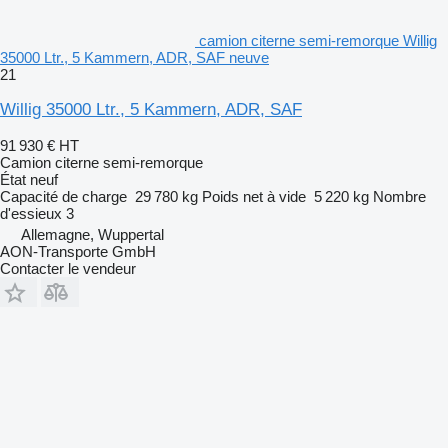
camion citerne semi-remorque Willig
35000 Ltr., 5 Kammern, ADR, SAF neuve
21
Willig 35000 Ltr., 5 Kammern, ADR, SAF
91 930 €
HT
Camion citerne semi-remorque
État
neuf
Capacité de charge
29 780 kg
Poids net à vide
5 220 kg
Nombre
d'essieux
3
Allemagne, Wuppertal
AON-Transporte GmbH
Contacter le vendeur