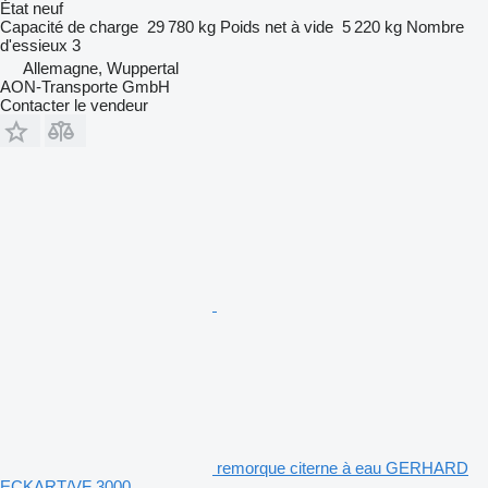
État
neuf
Capacité de charge
29 780 kg
Poids net à vide
5 220 kg
Nombre
d'essieux
3
Allemagne, Wuppertal
AON-Transporte GmbH
Contacter le vendeur
remorque citerne à eau GERHARD
ECKART/VF 3000