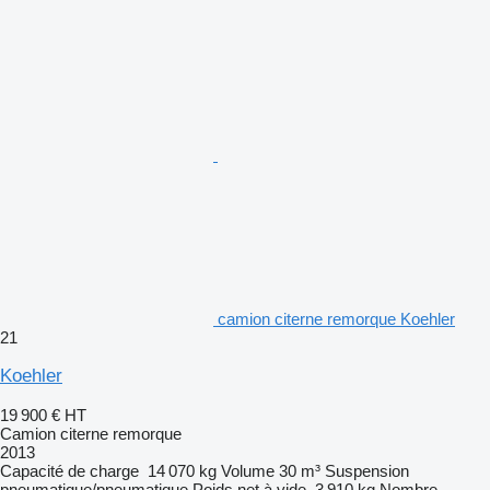
camion citerne remorque Koehler
21
Koehler
19 900 €
HT
Camion citerne remorque
2013
Capacité de charge
14 070 kg
Volume
30 m³
Suspension
pneumatique/pneumatique
Poids net à vide
3 910 kg
Nombre