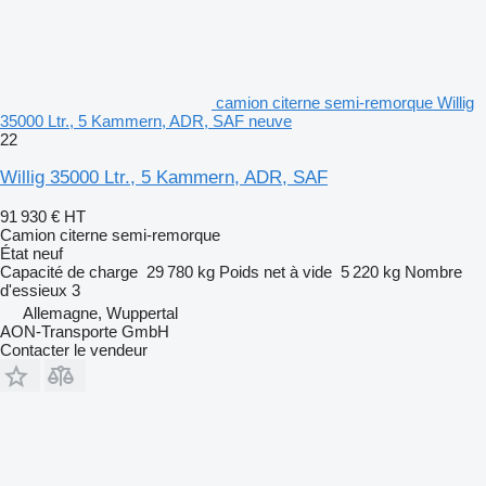
camion citerne semi-remorque Willig
35000 Ltr., 5 Kammern, ADR, SAF neuve
22
Willig 35000 Ltr., 5 Kammern, ADR, SAF
91 930 €
HT
Camion citerne semi-remorque
État
neuf
Capacité de charge
29 780 kg
Poids net à vide
5 220 kg
Nombre
d'essieux
3
Allemagne, Wuppertal
AON-Transporte GmbH
Contacter le vendeur