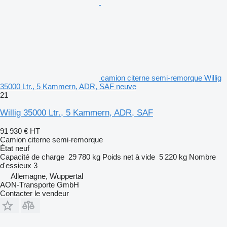
camion citerne semi-remorque Willig
35000 Ltr., 5 Kammern, ADR, SAF neuve
21
Willig 35000 Ltr., 5 Kammern, ADR, SAF
91 930 €
HT
Camion citerne semi-remorque
État
neuf
Capacité de charge
29 780 kg
Poids net à vide
5 220 kg
Nombre
d'essieux
3
Allemagne, Wuppertal
AON-Transporte GmbH
Contacter le vendeur