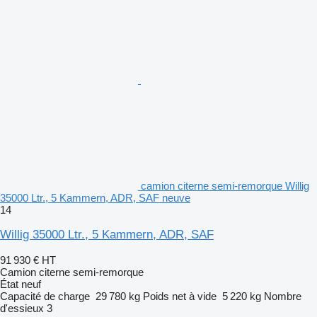
camion citerne semi-remorque Willig
35000 Ltr., 5 Kammern, ADR, SAF neuve
14
Willig 35000 Ltr., 5 Kammern, ADR, SAF
91 930 €
HT
Camion citerne semi-remorque
État
neuf
Capacité de charge
29 780 kg
Poids net à vide
5 220 kg
Nombre
d'essieux
3