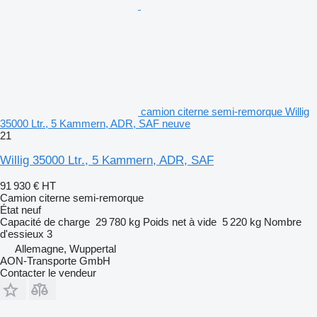
camion citerne semi-remorque Willig
35000 Ltr., 5 Kammern, ADR, SAF neuve
21
Willig 35000 Ltr., 5 Kammern, ADR, SAF
91 930 €
HT
Camion citerne semi-remorque
État
neuf
Capacité de charge
29 780 kg
Poids net à vide
5 220 kg
Nombre
d'essieux
3
Allemagne, Wuppertal
AON-Transporte GmbH
Contacter le vendeur