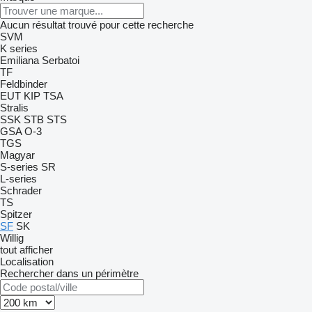
Aucun résultat trouvé pour cette recherche
SVM
K series
Emiliana Serbatoi
TF
Feldbinder
EUT
KIP
TSA
Stralis
SSK
STB
STS
GSA
O-3
TGS
Magyar
S-series
SR
L-series
Schrader
TS
Spitzer
SF
SK
Willig
tout afficher
Localisation
Rechercher dans un périmètre