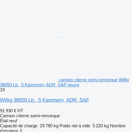
camion citerne semi-remorque Willig
38050 Ltr., 5 Kammern, ADR, SAF neuve
19
Willig 38050 Ltr., 5 Kammern, ADR, SAF
91 930 €
HT
Camion citerne semi-remorque
État
neuf
Capacité de charge
29 780 kg
Poids net à vide
5 220 kg
Nombre
d'essieux
3