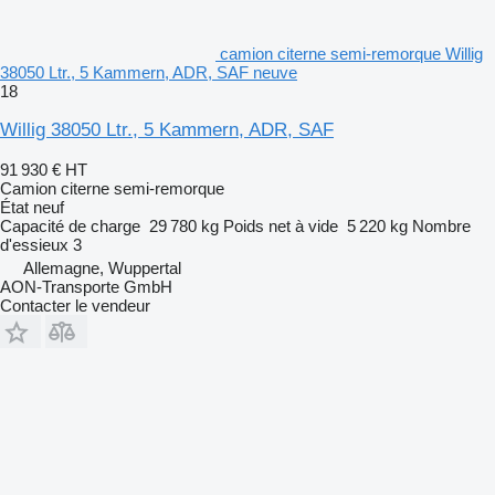
camion citerne semi-remorque Willig
38050 Ltr., 5 Kammern, ADR, SAF neuve
18
Willig 38050 Ltr., 5 Kammern, ADR, SAF
91 930 €
HT
Camion citerne semi-remorque
État
neuf
Capacité de charge
29 780 kg
Poids net à vide
5 220 kg
Nombre
d'essieux
3
Allemagne, Wuppertal
AON-Transporte GmbH
Contacter le vendeur