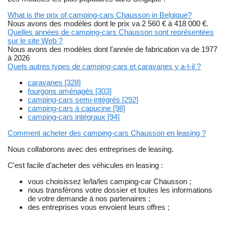
What is the prix of camping-cars Chausson in Belgique?
Nous avons des modèles dont le prix va 2 560 € à 418 000 €.
Quelles années de camping-cars Chausson sont représentées
sur le site Web ?
Nous avons des modèles dont l'année de fabrication va de 1977
à 2026
Quels autres types de camping-cars et caravanes y a-t-il ?
caravanes [328]
fourgons aménagés [303]
camping-cars semi-intégrés [292]
camping-cars à capucine [98]
camping‐cars intégraux [94]
Comment acheter des camping-cars Chausson en leasing ?
Nous collaborons avec des entreprises de leasing.
C'est facile d'acheter des véhicules en leasing :
vous choisissez le/la/les camping-car Chausson ;
nous transférons votre dossier et toutes les informations
de votre demande à nos partenaires ;
des entreprises vous envoient leurs offres ;