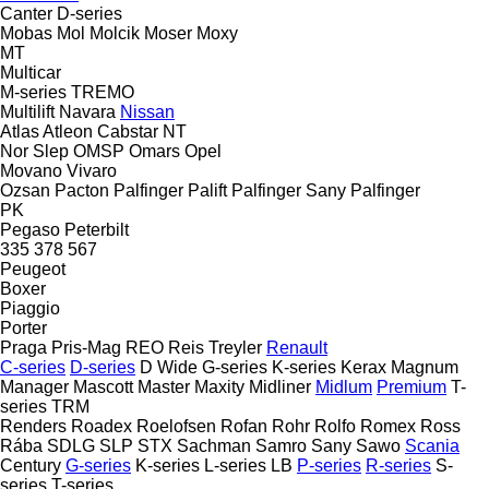
Canter
D-series
Mobas
Mol
Molcik
Moser
Moxy
MT
Multicar
M-series
TREMO
Multilift
Navara
Nissan
Atlas
Atleon
Cabstar
NT
Nor Slep
OMSP
Omars
Opel
Movano
Vivaro
Ozsan
Pacton
Palfinger Palift
Palfinger Sany
Palfinger
PK
Pegaso
Peterbilt
335
378
567
Peugeot
Boxer
Piaggio
Porter
Praga
Pris-Mag
REO
Reis Treyler
Renault
C-series
D-series
D Wide
G-series
K-series
Kerax
Magnum
Manager
Mascott
Master
Maxity
Midliner
Midlum
Premium
T-
series
TRM
Renders
Roadex
Roelofsen
Rofan
Rohr
Rolfo
Romex
Ross
Rába
SDLG
SLP
STX
Sachman
Samro
Sany
Sawo
Scania
Century
G-series
K-series
L-series
LB
P-series
R-series
S-
series
T-series