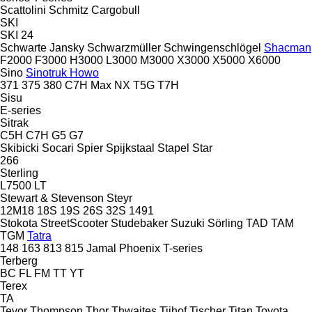
Scattolini
Schmitz Cargobull
SKI
SKI 24
Schwarte Jansky
Schwarzmüller
Schwingenschlögel
Shacman
F2000
F3000
H3000
L3000
M3000
X3000
X5000
X6000
Sino
Sinotruk Howo
371
375
380
C7H
Max
NX
T5G
T7H
Sisu
E-series
Sitrak
C5H
C7H
G5
G7
Skibicki
Socari
Spier
Spijkstaal
Stapel
Star
266
Sterling
L7500
LT
Stewart & Stevenson
Steyr
12M18
18S
19S
26S
32S
1491
Stokota
StreetScooter
Studebaker
Suzuki
Sörling
TAD
TAM
TGM
Tatra
148
163
813
815
Jamal
Phoenix
T-series
Terberg
BC
FL
FM
TT
YT
Terex
TA
Tevor
Thompson
Thor
Thwaites
Tijhof
Tischer
Titan
Toyota