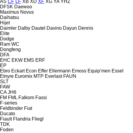
AS
CF
LF
XB
XD
XF
XG
YA
YHZ
DFSK
Daewoo
Maximus
Novus
Daihatsu
Hijet
Daimler
Dalby
Dautel
Davino
Dayun
Dennis
Elite
Dodge
Ram
WC
Dongfeng
DFA
EHC
EKW
EMS
ERF
EP
Ebro
Eckart
Econ
Effer
Ellermann
Emoss
Equip’men
Essel
Etnyre
Euromix MTP
Everlast
FAUN
SLT
FAW
CA
JH6
FM
FML
Falkom
Fassi
F-series
Feldbinder
Fiat
Ducato
Fiault
Flandria
Fliegl
TDK
Foden