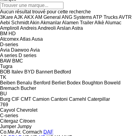
Aucun résultat trouvé pour cette recherche
3Kare
AJK
AKX
AM General
ANG Systems
ATP Trucks
AVTR
Aebi Schmidt
Akin
Akmanlar
Alamen Trailer
Alkè
Alumac
Ampliroll
Andreis
Andreoli
Arslan
Astra
BM
HD
Atcomex
Atlas
Ausa
D-series
Avia Daewoo
Avia
A series
D series
BAW
BMC
Tugra
BOB Italev
BYD
Bannert
Bedford
TK
Beiben
Benalu
Benford
Berliet
Bodex
Boughton
Boweld
Bremach
Bucher
BU
Burg
CIF
CMT
Camion
Cantoni
Carnehl
Caterpillar
769
Cayvol
Chevrolet
C-series
Citergaz
Citroen
Jumper
Jumpy
Co.Me.Ar.
Cormach
DAF