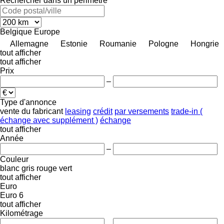
Rechercher dans un périmètre
Belgique
Europe
Allemagne
Estonie
Roumanie
Pologne
Hongrie
tout afficher
tout afficher
Prix
–
Type d'annonce
vente
du fabricant
leasing
crédit
par versements
trade-in (
échange avec supplément )
échange
tout afficher
Année
–
Couleur
blanc
gris
rouge
vert
tout afficher
Euro
Euro 6
tout afficher
Kilométrage
–