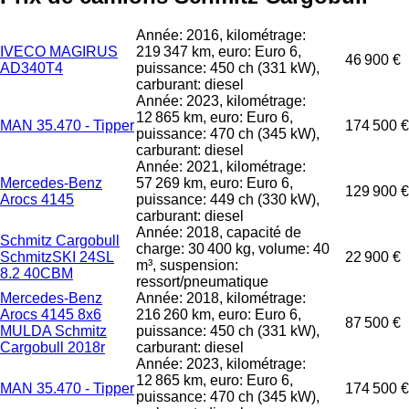
Année: 2016, kilométrage:
IVECO MAGIRUS
219 347 km, euro: Euro 6,
46 900 €
AD340T4
puissance: 450 ch (331 kW),
carburant: diesel
Année: 2023, kilométrage:
12 865 km, euro: Euro 6,
MAN 35.470 - Tipper
174 500 €
puissance: 470 ch (345 kW),
carburant: diesel
Année: 2021, kilométrage:
Mercedes-Benz
57 269 km, euro: Euro 6,
129 900 €
Arocs 4145
puissance: 449 ch (330 kW),
carburant: diesel
Année: 2018, capacité de
Schmitz Cargobull
charge: 30 400 kg, volume: 40
SchmitzSKI 24SL
22 900 €
m³, suspension:
8.2 40CBM
ressort/pneumatique
Mercedes-Benz
Année: 2018, kilométrage:
Arocs 4145 8x6
216 260 km, euro: Euro 6,
87 500 €
MULDA Schmitz
puissance: 450 ch (331 kW),
Cargobull 2018r
carburant: diesel
Année: 2023, kilométrage:
12 865 km, euro: Euro 6,
MAN 35.470 - Tipper
174 500 €
puissance: 470 ch (345 kW),