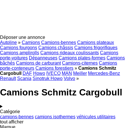
Déposer une annonce
Autoline
»
Camions
Camions-bennes
Camions plateaux
Camions fourgons
Camions châssis
Camions frigorifiques
Camions amplirolls
Camions rideaux coulissants
Camions
porte-voitures
Dépanneuses
Camions plates-formes
Camions
bâchés
Camions de carburant
Camions-citernes
Camions
porte-conteneurs
Camions forestiers
»
Camions Schmitz
Cargobull
DAF
Howo
IVECO
MAN
Meiller
Mercedes-Benz
Renault
Scania
Sinotruk Howo
Volvo
»
Camions Schmitz Cargobull
Catégorie
camions-bennes
camions isothermes
véhicules utilitaires
tout afficher
Marque