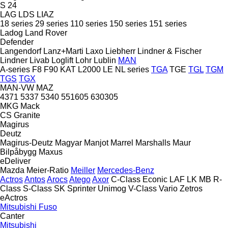
S 24
LAG
LDS
LIAZ
18 series
29 series
110 series
150 series
151 series
Ladog
Land Rover
Defender
Langendorf
Lanz+Marti
Laxo
Liebherr
Lindner & Fischer
Lindner
Livab
Loglift
Lohr
Lublin
MAN
A-series
F8
F90
KAT
L2000
LE
NL series
TGA
TGE
TGL
TGM
TGS
TGX
MAN-VW
MAZ
4371
5337
5340
551605
630305
MKG
Mack
CS
Granite
Magirus
Deutz
Magirus-Deutz
Magyar
Manjot
Marrel
Marshalls
Maur
Bilpåbygg
Maxus
eDeliver
Mazda
Meier-Ratio
Meiller
Mercedes-Benz
Actros
Antos
Arocs
Atego
Axor
C-Class
Econic
LAF
LK
MB
R-
Class
S-Class
SK
Sprinter
Unimog
V-Class
Vario
Zetros
eActros
Mitsubishi Fuso
Canter
Mitsubishi