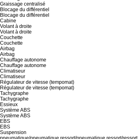
Graissage centralisé
Blocage du différentiel
Blocage du différentiel
Cabine
Volant à droite
Volant à droite
Couchette
Couchette
Airbag
Airbag
Chauffage autonome
Chauffage autonome
Climatiseur
Climatiseur
Régulateur de vitesse (tempomat)
Régulateur de vitesse (tempomat)
Tachygraphe
Tachygraphe
Essieux
Système ABS
Système ABS
EBS
EBS
Suspension
pneumatique/pneumatique
ressort/pneumatique
ressort/ressort