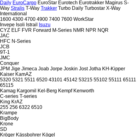
Daily
EuroCargo
EuroStar
Eurotech
Eurotrakker
Magirus
S-
Way
Stralis
T-Way
Trakker
Turbo Daily
Turbostar
X-Way
International
1600
4300
4700
4900
7400
7600
WorkStar
Invepe
Isoli
Istrail
Isuzu
CYZ
ELF
FVR
Forward
M-Series
NMR
NPR
NQR
JAC
HFC
N-Series
JCB
9T-1
JMC
Conquer
JPM
Jige
Jimeca
Joab
Jorpe
Joskin
Jost
Jotha
KH-Kipper
Kaiser
KamAZ
5320
5321
5511
6520
43101
45142
53215
55102
55111
65111
65115
Kamag
Kargomil
Kel-Berg
Kempf
Kenworth
C-series
T-series
King
KrAZ
255
256
6322
6510
Krampe
BigBody
Krone
SD
Kröger
Kässbohrer
Kögel