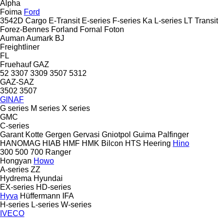
Alpha
Foima
Ford
3542D
Cargo
E-Transit
E-series
F-series
Ka
L-series
LT
Transit
Forez-Bennes
Forland
Fornal
Foton
Auman
Aumark
BJ
Freightliner
FL
Fruehauf
GAZ
52
3307
3309
3507
5312
GAZ-SAZ
3502
3507
GINAF
G series
M series
X series
GMC
C-series
Garant Kotte
Gergen
Gervasi
Gniotpol
Guima Palfinger
HANOMAG
HIAB
HMF
HMK Bilcon
HTS
Heering
Hino
300
500
700
Ranger
Hongyan
Howo
A-series
ZZ
Hydrema
Hyundai
EX-series
HD-series
Hyva
Hüffermann
IFA
H-series
L-series
W-series
IVECO