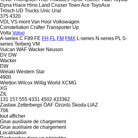
Dyna
Hiace
Hino
Land Cruiser
Town Ace
ToyoAce
Trösch
UD Trucks
Unic
Ural
375
4320
VDL
VS-mont
Van Hool
Volkswagen
Constellation
Crafter
Transporter
Up
Volta
Volvo
A-series
C
F89
FE
FH
FL
FM
FMX
L-series
N-series
PL
S-
series
Terberg
VM
Vulcan
WAF
Wacker Neuson
DV
DW
Wacker
DW
Welaki
Western Star
4900
Wielton
Wilcox
Willig
World
XCMG
XG
ZIL
131
157
555
4331
4502
433362
Zasław
Zetterbergs
ÖAF
Özünlü
Škoda-LIAZ
706
tout afficher
Grue auxiliaire de chargement
Grue auxiliaire de chargement
Localisation