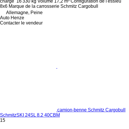
charge
16 330 kg
Volume
17,2 m³
Configuration de l'essieu
8x6
Marque de la carrosserie
Schmitz Cargobull
Allemagne, Peine
Auto Henze
Contacter le vendeur
camion-benne Schmitz Cargobull
SchmitzSKI 24SL 8.2 40CBM
15