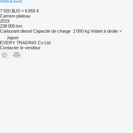
Isuzu ELF
7 920 $US
≈ 6 855 €
Camion plateau
2019
238 000 km
Carburant
diesel
Capacité de charge
2 000 kg
Volant à droite
✓
Japon
EVERY TRADING Co Ltd
Contacter le vendeur