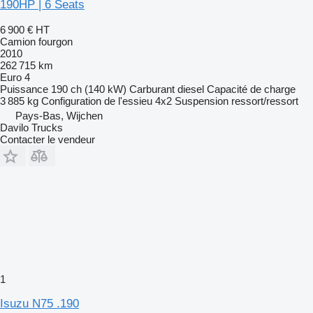
190HP | 6 Seats
6 900 €
HT
Camion fourgon
2010
262 715 km
Euro 4
Puissance
190 ch (140 kW)
Carburant
diesel
Capacité de charge
3 885 kg
Configuration de l'essieu
4x2
Suspension
ressort/ressort
Pays-Bas, Wijchen
Davilo Trucks
Contacter le vendeur
1
Isuzu N75 .190