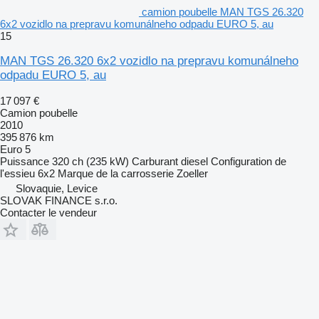
camion poubelle MAN TGS 26.320
6x2 vozidlo na prepravu komunálneho odpadu EURO 5, au
15
MAN TGS 26.320 6x2 vozidlo na prepravu komunálneho
odpadu EURO 5, au
17 097 €
Camion poubelle
2010
395 876 km
Euro 5
Puissance
320 ch (235 kW)
Carburant
diesel
Configuration de
l'essieu
6x2
Marque de la carrosserie
Zoeller
Slovaquie, Levice
SLOVAK FINANCE s.r.o.
Contacter le vendeur