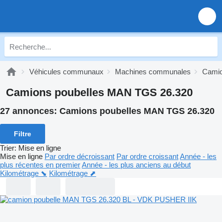
Véhicules communaux
Machines communales
Camio
Camions poubelles MAN TGS 26.320
27 annonces:
Camions poubelles MAN TGS 26.320
Filtre
Trier
:
Mise en ligne
Mise en ligne
Par ordre décroissant
Par ordre croissant
Année - les
plus récentes en premier
Année - les plus anciens au début
Kilométrage ⬊
Kilométrage ⬈