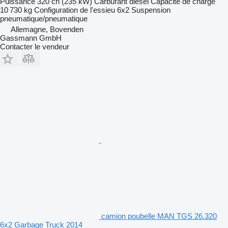
Puissance
320 ch (235 kW)
Carburant
diesel
Capacité de charge
10 730 kg
Configuration de l'essieu
6x2
Suspension
pneumatique/pneumatique
Allemagne, Bovenden
Gassmann GmbH
Contacter le vendeur
camion poubelle MAN TGS 26.320
6x2 Garbage Truck 2014