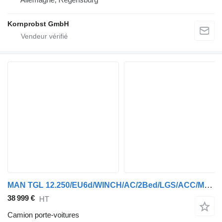
Kornprobst GmbH
MAN TGL 12.250/EU6d/WINCH/AC/2Bed/LGS/ACC/MDS/NAVI/
38 999 €
HT
Camion porte-voitures