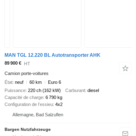
MAN TGL 12.220 BL Autotransporter AHK
89 900 €
HT
Camion porte-voitures
État
neuf
60 km
Euro 6
Puissance
220 ch (162 kW)
Carburant
diesel
Capacité de charge
6 790 kg
Configuration de l'essieu
4x2
Allemagne, Bad Salzuflen
Bargen Nutzfahrzeuge