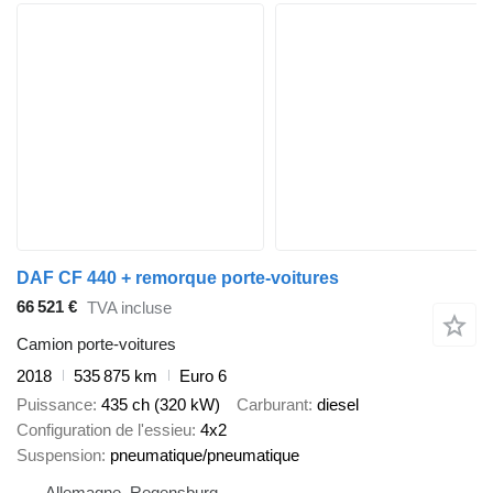
DAF CF 440 + remorque porte-voitures
66 521 €
TVA incluse
Camion porte-voitures
2018
535 875 km
Euro 6
Puissance
435 ch (320 kW)
Carburant
diesel
Configuration de l'essieu
4x2
Suspension
pneumatique/pneumatique
Allemagne, Regensburg