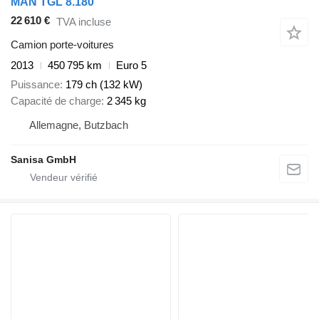
MAN TGL 8.180
22 610 €
TVA incluse
Camion porte-voitures
2013
450 795 km
Euro 5
Puissance
179 ch (132 kW)
Capacité de charge
2 345 kg
Allemagne, Butzbach
Sanisa GmbH