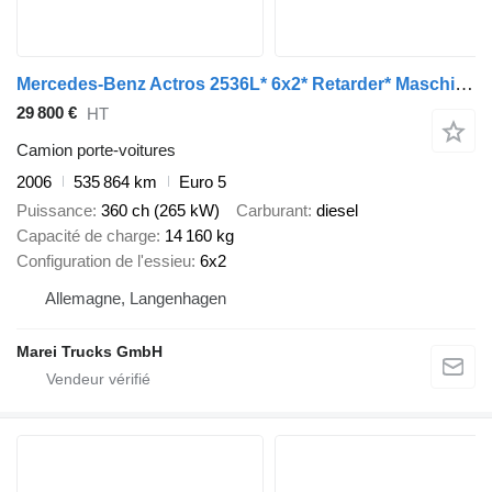
Mercedes-Benz Actros 2536L* 6x2* Retarder* Maschinen Transport
29 800 €
HT
Camion porte-voitures
2006
535 864 km
Euro 5
Puissance
360 ch (265 kW)
Carburant
diesel
Capacité de charge
14 160 kg
Configuration de l'essieu
6x2
Allemagne, Langenhagen
Marei Trucks GmbH