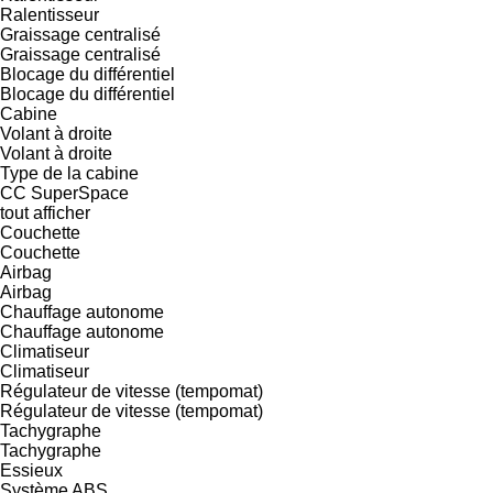
Ralentisseur
Graissage centralisé
Graissage centralisé
Blocage du différentiel
Blocage du différentiel
Cabine
Volant à droite
Volant à droite
Type de la cabine
CC
SuperSpace
tout afficher
Couchette
Couchette
Airbag
Airbag
Chauffage autonome
Chauffage autonome
Climatiseur
Climatiseur
Régulateur de vitesse (tempomat)
Régulateur de vitesse (tempomat)
Tachygraphe
Tachygraphe
Essieux
Système ABS