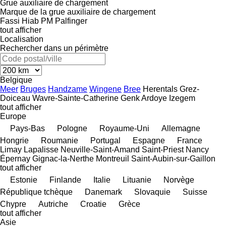
Grue auxiliaire de chargement
Marque de la grue auxiliaire de chargement
Fassi
Hiab
PM
Palfinger
tout afficher
Localisation
Rechercher dans un périmètre
Belgique
Meer
Bruges
Handzame
Wingene
Bree
Herentals
Grez-
Doiceau
Wavre-Sainte-Catherine
Genk
Ardoye
Izegem
tout afficher
Europe
Pays-Bas
Pologne
Royaume-Uni
Allemagne
Hongrie
Roumanie
Portugal
Espagne
France
Limay
Lapalisse
Neuville-Saint-Amand
Saint-Priest
Nancy
Épernay
Gignac-la-Nerthe
Montreuil
Saint-Aubin-sur-Gaillon
tout afficher
Estonie
Finlande
Italie
Lituanie
Norvège
République tchèque
Danemark
Slovaquie
Suisse
Chypre
Autriche
Croatie
Grèce
tout afficher
Asie