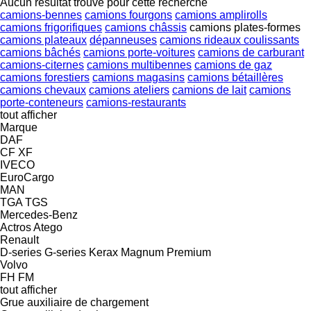
Aucun résultat trouvé pour cette recherche
camions-bennes
camions fourgons
camions amplirolls
camions frigorifiques
camions châssis
camions plates-formes
camions plateaux
dépanneuses
camions rideaux coulissants
camions bâchés
camions porte-voitures
camions de carburant
camions-citernes
camions multibennes
camions de gaz
camions forestiers
camions magasins
camions bétaillères
camions chevaux
camions ateliers
camions de lait
camions
porte-conteneurs
camions-restaurants
tout afficher
Marque
DAF
CF
XF
IVECO
EuroCargo
MAN
TGA
TGS
Mercedes-Benz
Actros
Atego
Renault
D-series
G-series
Kerax
Magnum
Premium
Volvo
FH
FM
tout afficher
Grue auxiliaire de chargement