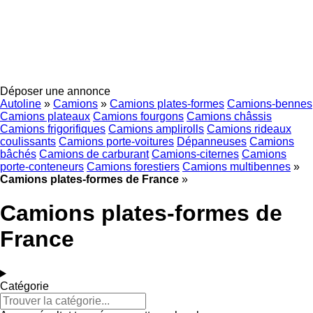
Déposer une annonce
Autoline
»
Camions
»
Camions plates-formes
Camions-bennes
Camions plateaux
Camions fourgons
Camions châssis
Camions frigorifiques
Camions amplirolls
Camions rideaux
coulissants
Camions porte-voitures
Dépanneuses
Camions
bâchés
Camions de carburant
Camions-citernes
Camions
porte-conteneurs
Camions forestiers
Camions multibennes
»
Camions plates-formes de France
»
Camions plates-formes de
France
Catégorie