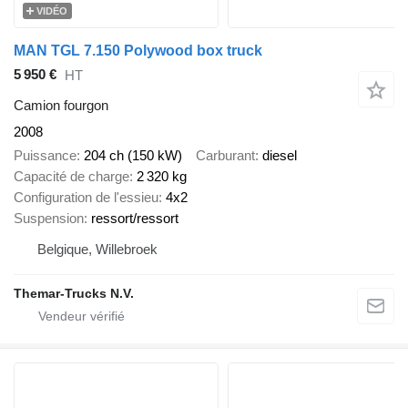
VIDÉO
MAN TGL 7.150 Polywood box truck
5 950 €
HT
Camion fourgon
2008
Puissance
204 ch (150 kW)
Carburant
diesel
Capacité de charge
2 320 kg
Configuration de l'essieu
4x2
Suspension
ressort/ressort
Belgique, Willebroek
Themar-Trucks N.V.