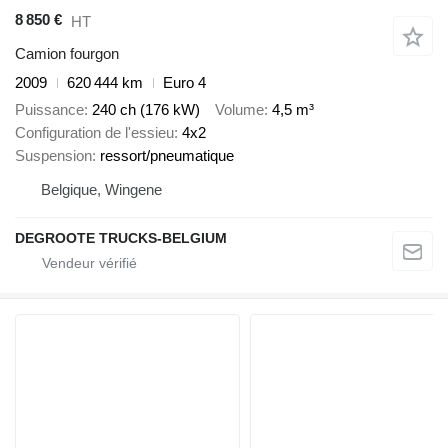
8 850 €
HT
Camion fourgon
2009
620 444 km
Euro 4
Puissance
240 ch (176 kW)
Volume
4,5 m³
Configuration de l'essieu
4x2
Suspension
ressort/pneumatique
Belgique, Wingene
DEGROOTE TRUCKS-BELGIUM