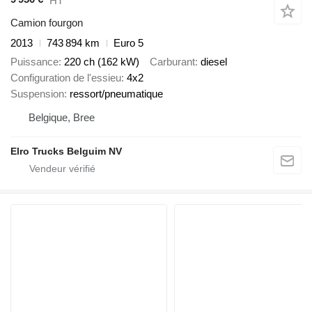
HT
Camion fourgon
2013
743 894 km
Euro 5
Puissance
220 ch (162 kW)
Carburant
diesel
Configuration de l'essieu
4x2
Suspension
ressort/pneumatique
Belgique, Bree
Elro Trucks Belguim NV