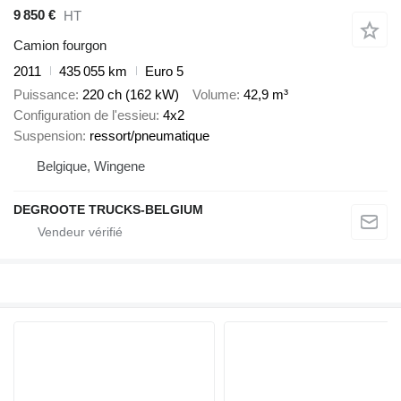
9 850 €
HT
Camion fourgon
2011
435 055 km
Euro 5
Puissance
220 ch (162 kW)
Volume
42,9 m³
Configuration de l'essieu
4x2
Suspension
ressort/pneumatique
Belgique, Wingene
DEGROOTE TRUCKS-BELGIUM