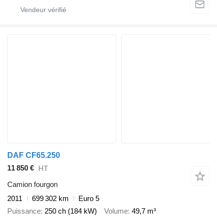
DAF CF65.250
11 850 €
HT
Camion fourgon
2011
699 302 km
Euro 5
Puissance
250 ch (184 kW)
Volume
49,7 m³