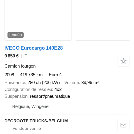
VIDÉO
IVECO Eurocargo 140E28
9 850 €
HT
Camion fourgon
2008
419 735 km
Euro 4
Puissance
280 ch (206 kW)
Volume
39,96 m³
Configuration de l'essieu
4x2
Suspension
ressort/pneumatique
Belgique, Wingene
DEGROOTE TRUCKS-BELGIUM