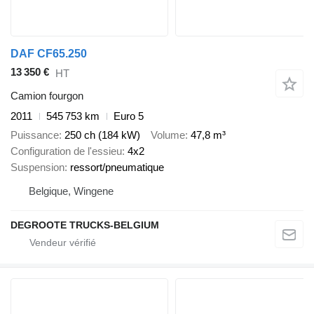
DAF CF65.250
13 350 €
HT
Camion fourgon
2011
545 753 km
Euro 5
Puissance
250 ch (184 kW)
Volume
47,8 m³
Configuration de l'essieu
4x2
Suspension
ressort/pneumatique
Belgique, Wingene
DEGROOTE TRUCKS-BELGIUM