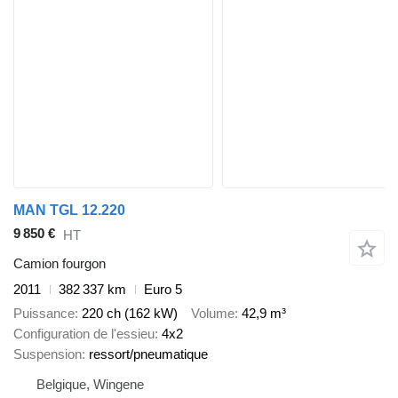
MAN TGL 12.220
9 850 €
HT
Camion fourgon
2011
382 337 km
Euro 5
Puissance
220 ch (162 kW)
Volume
42,9 m³
Configuration de l'essieu
4x2
Suspension
ressort/pneumatique
Belgique, Wingene