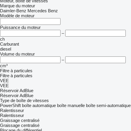
Moteur, boîte de vitesses
Marque du moteur
Daimler-Benz
Mercedes Benz
Modèle de moteur
Puissance du moteur
–
ch
Carburant
diesel
Volume du moteur
–
cm³
Filtre à particules
Filtre à particules
VEE
VEE
Réservoir AdBlue
Réservoir AdBlue
Type de boîte de vitesses
PowerShift
boîte automatique
boîte manuelle
boîte semi-automatique
Ralentisseur
Ralentisseur
Graissage centralisé
Graissage centralisé
Blocage du différentiel