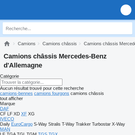
Camions
Camions châssis
Camions châssis Merced
Camions châssis Mercedes-Benz
d'Allemagne
Catégorie
Aucun résultat trouvé pour cette recherche
camions-bennes
camions fourgons
camions châssis
tout afficher
Marque
DAF
CF
LF
XD
XF
XG
IVECO
Daily
EuroCargo
S-Way
Stralis
T-Way
Trakker
Turbostar
X-Way
MAN
LE
TGA
TGL
TGM
TGS
TGX