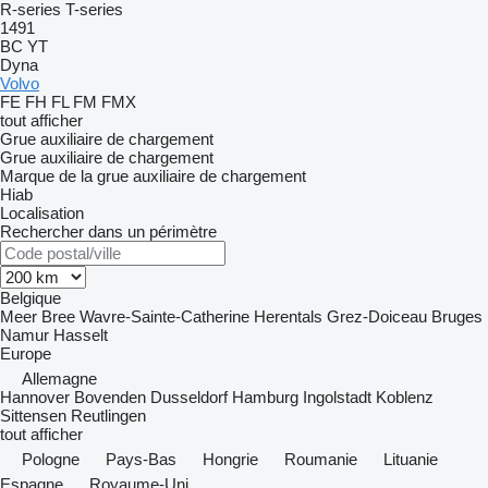
R-series
T-series
1491
BC
YT
Dyna
Volvo
FE
FH
FL
FM
FMX
tout afficher
Grue auxiliaire de chargement
Grue auxiliaire de chargement
Marque de la grue auxiliaire de chargement
Hiab
Localisation
Rechercher dans un périmètre
Belgique
Meer
Bree
Wavre-Sainte-Catherine
Herentals
Grez-Doiceau
Bruges
Namur
Hasselt
Europe
Allemagne
Hannover
Bovenden
Dusseldorf
Hamburg
Ingolstadt
Koblenz
Sittensen
Reutlingen
tout afficher
Pologne
Pays-Bas
Hongrie
Roumanie
Lituanie
Espagne
Royaume-Uni