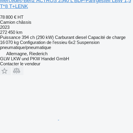
Mercedes-Benz ACTROS 2540 L BDF-Fahrgestell LBW 1,5
T*8 T+LENK
78 800 €
HT
Camion châssis
2023
272 450 km
Puissance
394 ch (290 kW)
Carburant
diesel
Capacité de charge
16 070 kg
Configuration de l'essieu
6x2
Suspension
pneumatique/pneumatique
Allemagne, Riederich
GLW LKW und PKW Handel GmbH
Contacter le vendeur