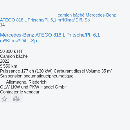
camion bâché Mercedes-Benz
ATEGO 818 L Pritsche/Pl. 6,1 m*Klima*Diff.-Sp
14
Mercedes-Benz ATEGO 818 L Pritsche/Pl. 6,1
m*Klima*Diff.-Sp
50 800 €
HT
Camion bâché
2022
9 550 km
Puissance
177 ch (130 kW)
Carburant
diesel
Volume
35 m³
Suspension
pneumatique/pneumatique
Allemagne, Riederich
GLW LKW und PKW Handel GmbH
Contacter le vendeur