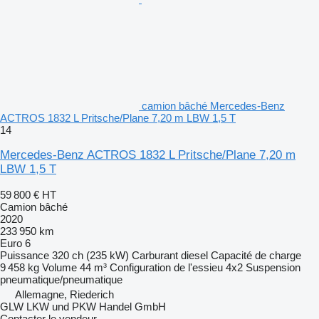
camion bâché Mercedes-Benz
ACTROS 1832 L Pritsche/Plane 7,20 m LBW 1,5 T
14
Mercedes-Benz ACTROS 1832 L Pritsche/Plane 7,20 m
LBW 1,5 T
59 800 €
HT
Camion bâché
2020
233 950 km
Euro 6
Puissance
320 ch (235 kW)
Carburant
diesel
Capacité de charge
9 458 kg
Volume
44 m³
Configuration de l'essieu
4x2
Suspension
pneumatique/pneumatique
Allemagne, Riederich
GLW LKW und PKW Handel GmbH
Contacter le vendeur