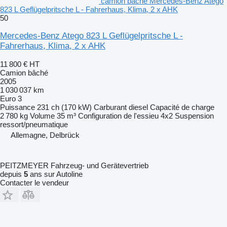
camion bâché Mercedes-Benz Atego
823 L Geflügelpritsche L - Fahrerhaus, Klima, 2 x AHK
50
Mercedes-Benz Atego 823 L Geflügelpritsche L -
Fahrerhaus, Klima, 2 x AHK
11 800 €
HT
Camion bâché
2005
1 030 037 km
Euro 3
Puissance
231 ch (170 kW)
Carburant
diesel
Capacité de charge
2 780 kg
Volume
35 m³
Configuration de l'essieu
4x2
Suspension
ressort/pneumatique
Allemagne, Delbrück
PEITZMEYER Fahrzeug- und Gerätevertrieb
depuis
5
ans sur Autoline
Contacter le vendeur