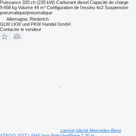
Puissance
320 ch (235 kW)
Carburant
diesel
Capacité de charge
9 458 kg
Volume
44 m³
Configuration de l'essieu
4x2
Suspension
pneumatique/pneumatique
Allemagne, Riederich
GLW LKW und PKW Handel GmbH
Contacter le vendeur
camion bâché Mercedes-Benz
ATEGO 1527 L FHS lang Pritsche/Plane 7,30 m